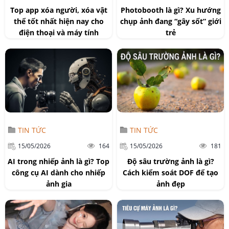
Top app xóa người, xóa vật
Photobooth là gì? Xu hướng
thể tốt nhất hiện nay cho
chụp ảnh đang “gây sốt” giới
điện thoại và máy tính
trẻ
TIN TỨC
TIN TỨC
15/05/2026
164
15/05/2026
181
AI trong nhiếp ảnh là gì? Top
Độ sâu trường ảnh là gì?
công cụ AI dành cho nhiếp
Cách kiểm soát DOF để tạo
ảnh gia
ảnh đẹp