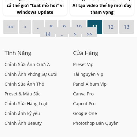
cả thế giới “toát mồ hôi” vì
AI tạo video thế hệ mới đầy
Windows Update
tham vọng
<<
<
..
8
9
10
11
12
13
14
..
>
>>
Tính Năng
Cửa Hàng
Chỉnh Sửa Ảnh Cưới A
Preset Vip
Chỉnh Ảnh Phóng Sự Cưới
Tài nguyên Vip
Chỉnh Sửa Ảnh Thẻ
Panel Album Vip
Preset & Màu Sắc
Canva Pro
Chỉnh Sửa Hàng Loạt
Capcut Pro
Chỉnh ảnh kỷ yếu
Google One
Chỉnh Ảnh Beauty
Photoshop Bản Quyền