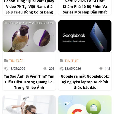
Canon Tung “Quái Vật” Quay
Netflix 2026 Có Gì Hot?
Video 7K Tại Việt Nam, Giá
Khám Phá 10 Bộ Phim Và
56,9 Triệu Đồng Có Gì Đáng
Series Mới Hấp Dẫn Nhất
Chú Ý?
TIN TỨC
TIN TỨC
13/05/2026
201
13/05/2026
142
Tại Sao Ảnh Bị Viền Tím? Tìm
Google ra mắt Googlebook:
Hiểu Hiện Tượng Quang Sai
Kỷ nguyên laptop AI chính
Trong Nhiếp Ảnh
thức bắt đầu