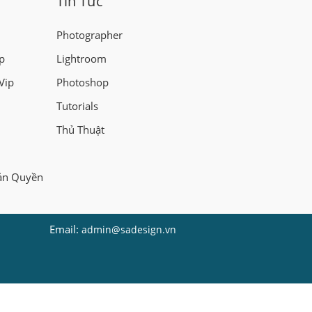
Tin Tức
Photographer
p
Lightroom
Vip
Photoshop
Tutorials
Thủ Thuật
ản Quyền
Email:
admin@sadesign.vn