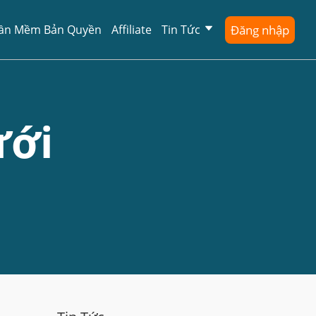
ần Mềm Bản Quyền
Affiliate
Tin Tức
Đăng nhập
ưới