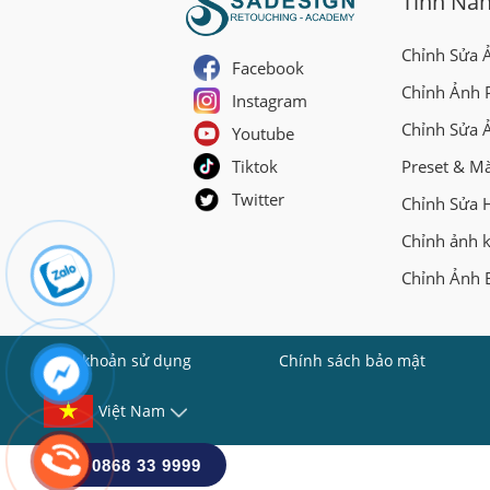
Tính Nă
Chỉnh Sửa 
Facebook
Chỉnh Ảnh 
Instagram
Chỉnh Sửa 
Youtube
Tiktok
Preset & M
Twitter
Chỉnh Sửa 
Chỉnh ảnh 
Chỉnh Ảnh 
Điều khoản sử dụng
Chính sách bảo mật
Việt Nam
0868 33 9999