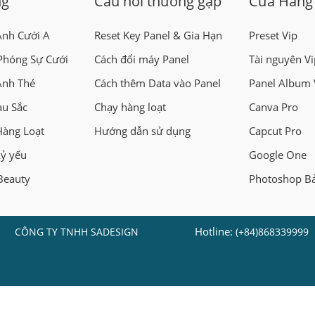
ng
Câu hỏi thường gặp
Cửa Hàng
Ảnh Cưới A
Reset Key Panel & Gia Hạn
Preset Vip
Phóng Sự Cưới
Cách đổi máy Panel
Tài nguyên Vi
Ảnh Thẻ
Cách thêm Data vào Panel
Panel Album 
àu Sắc
Chạy hàng loạt
Canva Pro
Hàng Loạt
Hướng dẫn sử dụng
Capcut Pro
kỷ yếu
Google One
Beauty
Photoshop B
Hotline:
CÔNG TY TNHH SADESIGN
(+84)868339999