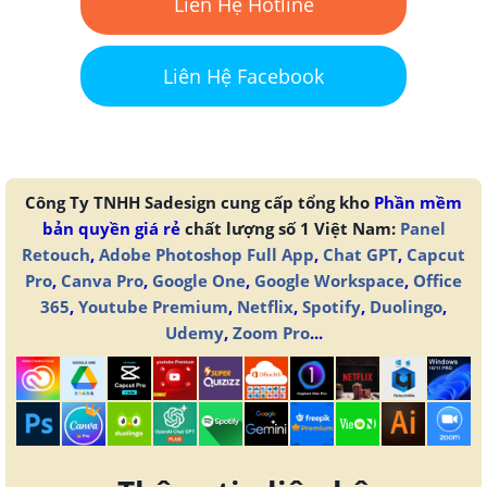
Liên Hệ Hotline
Liên Hệ Facebook
Công Ty TNHH Sadesign cung cấp tổng kho
Phần mềm
bản quyền giá rẻ
chất lượng số 1 Việt Nam:
Panel
Retouch
,
Adobe Photoshop Full App
,
Chat GPT
,
Capcut
Pro
,
Canva Pro
,
Google One
,
Google Workspace
,
Office
365
,
Youtube Premium
,
Netflix
,
Spotify
,
Duolingo
,
Udemy
,
Zoom Pro
...