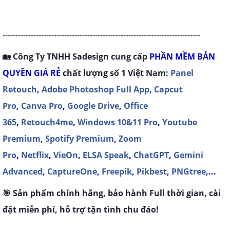
-----------------------------------------------------------------------------
🏡 Công Ty TNHH Sadesign cung cấp
P
HẦN MỀM BẢN
QUYỀN
GIÁ RẺ
chất lượng số 1 Việt Nam:
Panel
Retouch
,
Adobe Photoshop Full App
,
Capcut
Pro
,
Canva Pro
,
Google Drive
,
Office
365
,
Retouch4me
,
Windows 10&11 Pro
,
Youtube
Premium
,
Spotify Premium
,
Zoom
Pro
,
Netflix
,
VieOn
,
ELSA Speak
,
ChatGPT
,
Gemini
Advanced
,
CaptureOne
,
Freepik
,
Pikbest
,
PNGtree
,...
🎯 Sản phẩm chính hãng, bảo hành Full thời gian, cài
đặt miễn phí, hỗ trợ tận tình chu đáo!