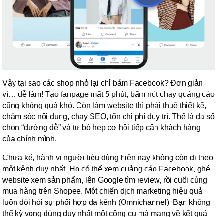
Vậy tại sao các shop nhỏ lại chỉ bám Facebook? Đơn giản
vì… dễ làm! Tạo fanpage mất 5 phút, bấm nút chạy quảng cáo
cũng không quá khó. Còn làm website thì phải thuê thiết kế,
chăm sóc nội dung, chạy SEO, tốn chi phí duy trì. Thế là đa số
chọn “đường dễ” và tự bó hẹp cơ hội tiếp cận khách hàng
của chính mình.
Chưa kể, hành vi người tiêu dùng hiện nay không còn đi theo
một kênh duy nhất. Họ có thể xem quảng cáo Facebook, ghé
website xem sản phẩm, lên Google tìm review, rồi cuối cùng
mua hàng trên Shopee. Một chiến dịch marketing hiệu quả
luôn đòi hỏi sự phối hợp đa kênh (Omnichannel). Bạn không
thể kỳ vọng dùng duy nhất một công cụ mà mang về kết quả