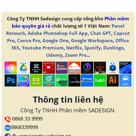
Công Ty TNHH Sadesign cung cấp tổng kho
Phần mềm
bản quyền giá rẻ
chất lượng số 1 Việt Nam:
Panel
Retouch
,
Adobe Photoshop Full App
,
Chat GPT
,
Capcut
Pro
,
Canva Pro
,
Google One
,
Google Workspace
,
Office
365
,
Youtube Premium
,
Netflix
,
Spotify
,
Duolingo
,
Udemy
,
Zoom Pro
...
Thông tin liên hệ
Công Ty TNHH Phần mềm SADESIGN.
0868 33 9999
0868339999
fb.com/congty.sadesign.vn