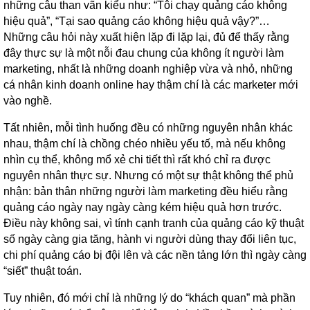
những câu than vãn kiểu như: “Tôi chạy quảng cáo không
hiệu quả”, “Tại sao quảng cáo không hiệu quả vậy?”…
Những câu hỏi này xuất hiện lặp đi lặp lại, đủ để thấy rằng
đây thực sự là một nỗi đau chung của không ít người làm
marketing, nhất là những doanh nghiệp vừa và nhỏ, những
cá nhân kinh doanh online hay thậm chí là các marketer mới
vào nghề.
Tất nhiên, mỗi tình huống đều có những nguyên nhân khác
nhau, thậm chí là chồng chéo nhiều yếu tố, mà nếu không
nhìn cụ thể, không mổ xẻ chi tiết thì rất khó chỉ ra được
nguyên nhân thực sự. Nhưng có một sự thật không thể phủ
nhận: bản thân những người làm marketing đều hiểu rằng
quảng cáo ngày nay ngày càng kém hiệu quả hơn trước.
Điều này không sai, vì tính cạnh tranh của quảng cáo kỹ thuật
số ngày càng gia tăng, hành vi người dùng thay đổi liên tục,
chi phí quảng cáo bị đội lên và các nền tảng lớn thì ngày càng
“siết” thuật toán.
Tuy nhiên, đó mới chỉ là những lý do “khách quan” mà phần