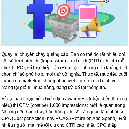
Quay lại chuyện chạy quảng cáo. Bạn có thể đo rất nhiều chỉ
số: số lượt hiển thị (Impression), lượt click (CTR), chi phí mỗi
click (CPC), số lượt tiếp cận (Reach)… nhưng nếu không biết
chọn chỉ số phù hợp, mọi thứ vô nghĩa. Thực tế, mục tiêu cuối
cùng của marketing không phải lượt click, mà là hành vi
mang lại giá trị: mua hàng, đăng ký, để lại thông tin.
Ví dụ: bạn chạy một chiến dịch awareness (nhận diện thương
hiệu) thì CPM (cost per 1,000 impressions) mới là quan trọng.
Nhưng nếu bạn chạy bán hàng, chỉ số cần quan tâm phải là
CPA (Cost per Action) hay ROAS (Return on Ads Spend). Rất
nhiều người mải mê tối ưu cho CTR cao nhất, CPC thấp