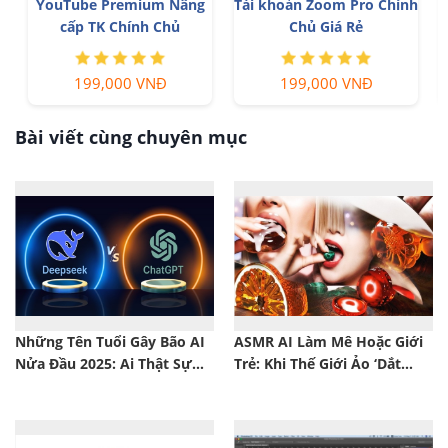
YouTube Premium Nâng
Tài khoản Zoom Pro Chính
cấp TK Chính Chủ
Chủ Giá Rẻ
199,000 VNĐ
199,000 VNĐ
Bài viết cùng chuyên mục
Những Tên Tuổi Gây Bão AI
ASMR AI Làm Mê Hoặc Giới
Nửa Đầu 2025: Ai Thật Sự
Trẻ: Khi Thế Giới Ảo ‘Dắt
Dẫn Đầu?
Mũi’ Vị Giác Người Xem