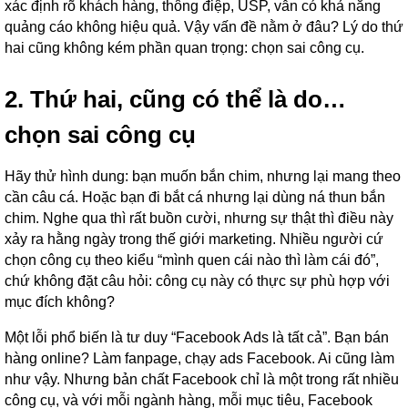
xác định rõ khách hàng, thông điệp, USP, vẫn có khả năng
quảng cáo không hiệu quả. Vậy vấn đề nằm ở đâu? Lý do thứ
hai cũng không kém phần quan trọng: chọn sai công cụ.
2. Thứ hai, cũng có thể là do…
chọn sai công cụ
Hãy thử hình dung: bạn muốn bắn chim, nhưng lại mang theo
cần câu cá. Hoặc bạn đi bắt cá nhưng lại dùng ná thun bắn
chim. Nghe qua thì rất buồn cười, nhưng sự thật thì điều này
xảy ra hằng ngày trong thế giới marketing. Nhiều người cứ
chọn công cụ theo kiểu “mình quen cái nào thì làm cái đó”,
chứ không đặt câu hỏi: công cụ này có thực sự phù hợp với
mục đích không?
Một lỗi phổ biến là tư duy “Facebook Ads là tất cả”. Bạn bán
hàng online? Làm fanpage, chạy ads Facebook. Ai cũng làm
như vậy. Nhưng bản chất Facebook chỉ là một trong rất nhiều
công cụ, và với mỗi ngành hàng, mỗi mục tiêu, Facebook