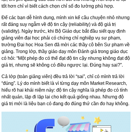
tốt hơn chỉ vì biết cách chọn chỉ số đo lường phù hợp.
Để các bạn dễ hình dung, mình xin kể câu chuyện nhỏ nhưng
rất đáng suy ngẫm về độ tin cậy (reliability) và độ giá trị
(validity). Ngày trước, khi Bộ Giáo dục bắt đầu siết quy định
giảng viên đại học phải có chứng chỉ nghiệp vụ sư phạm,
trường Đại học Hoa Sen đã mời các thầy cô bên Sư phạm về
giảng. Trong lớp, thầy giáo dạy môn Đánh giá trong giáo dục
có hỏi: “Một phép đo có thể đạt độ tin cậy nhưng không đạt độ
giá trị, nhưng sẽ không có điều ngược lại. Đúng hay sai?”.
Cả lớp (toàn giảng viên) đều trả lời “sai”, chỉ có mình trả lời
“đúng”. Lý do mình biết là vì từng dạy môn Market Research,
hiểu rõ hai khái niệm này: độ tin cậy nghĩa là phép đo có tính
nhất quán, lặp đi lặp lại cho kết quả giống nhau. Nhưng độ
giá trị mới là liệu bạn có đang đo đúng thứ cần đo hay không.