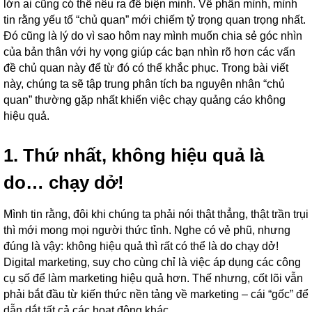
lớn ai cũng có thể nêu ra để biện minh. Về phần mình, mình
tin rằng yếu tố “chủ quan” mới chiếm tỷ trọng quan trọng nhất.
Đó cũng là lý do vì sao hôm nay mình muốn chia sẻ góc nhìn
của bản thân với hy vọng giúp các bạn nhìn rõ hơn các vấn
đề chủ quan này để từ đó có thể khắc phục. Trong bài viết
này, chúng ta sẽ tập trung phân tích ba nguyên nhân “chủ
quan” thường gặp nhất khiến việc chạy quảng cáo không
hiệu quả.
1. Thứ nhất, không hiệu quả là
do… chạy dở!
Mình tin rằng, đôi khi chúng ta phải nói thật thẳng, thật trần trụi
thì mới mong mọi người thức tỉnh. Nghe có vẻ phũ, nhưng
đúng là vậy: không hiệu quả thì rất có thể là do chạy dở!
Digital marketing, suy cho cùng chỉ là việc áp dụng các công
cụ số để làm marketing hiệu quả hơn. Thế nhưng, cốt lõi vẫn
phải bắt đầu từ kiến thức nền tảng về marketing – cái “gốc” để
dẫn dắt tất cả các hoạt động khác.