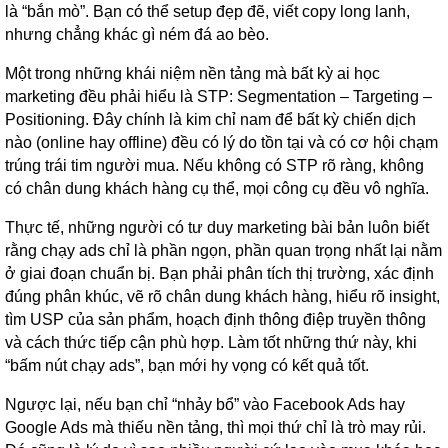
là “bắn mò”. Bạn có thể setup đẹp đẽ, viết copy long lanh,
nhưng chẳng khác gì ném đá ao bèo.
Một trong những khái niệm nền tảng mà bất kỳ ai học
marketing đều phải hiểu là STP: Segmentation – Targeting –
Positioning. Đây chính là kim chỉ nam để bất kỳ chiến dịch
nào (online hay offline) đều có lý do tồn tại và có cơ hội chạm
trúng trái tim người mua. Nếu không có STP rõ ràng, không
có chân dung khách hàng cụ thể, mọi công cụ đều vô nghĩa.
Thực tế, những người có tư duy marketing bài bản luôn biết
rằng chạy ads chỉ là phần ngọn, phần quan trọng nhất lại nằm
ở giai đoạn chuẩn bị. Bạn phải phân tích thị trường, xác định
đúng phân khúc, vẽ rõ chân dung khách hàng, hiểu rõ insight,
tìm USP của sản phẩm, hoạch định thông điệp truyền thông
và cách thức tiếp cận phù hợp. Làm tốt những thứ này, khi
“bấm nút chạy ads”, bạn mới hy vọng có kết quả tốt.
Ngược lại, nếu bạn chỉ “nhảy bổ” vào Facebook Ads hay
Google Ads mà thiếu nền tảng, thì mọi thứ chỉ là trò may rủi.