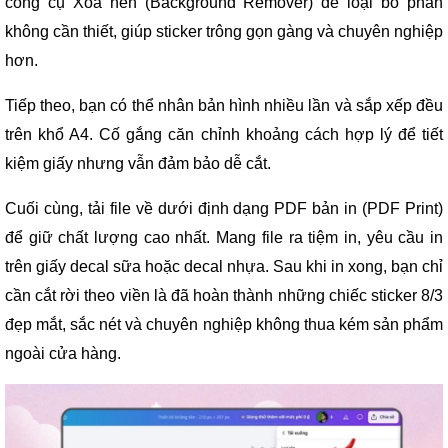
công cụ Xóa nền (Background Remover) để loại bỏ phần
không cần thiết, giúp sticker trông gọn gàng và chuyên nghiệp
hơn.
Tiếp theo, bạn có thể nhân bản hình nhiều lần và sắp xếp đều
trên khổ A4. Cố gắng căn chỉnh khoảng cách hợp lý để tiết
kiệm giấy nhưng vẫn đảm bảo dễ cắt.
Cuối cùng, tải file về dưới định dạng PDF bản in (PDF Print)
để giữ chất lượng cao nhất. Mang file ra tiệm in, yêu cầu in
trên giấy decal sữa hoặc decal nhựa. Sau khi in xong, bạn chỉ
cần cắt rời theo viền là đã hoàn thành những chiếc sticker 8/3
đẹp mắt, sắc nét và chuyên nghiệp không thua kém sản phẩm
ngoài cửa hàng.