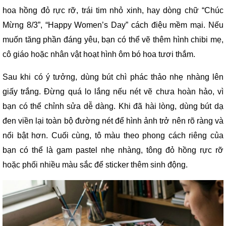
hoa hồng đỏ rực rỡ, trái tim nhỏ xinh, hay dòng chữ “Chúc
Mừng 8/3”, “Happy Women’s Day” cách điệu mềm mại. Nếu
muốn tăng phần đáng yêu, bạn có thể vẽ thêm hình chibi mẹ,
cô giáo hoặc nhân vật hoạt hình ôm bó hoa tươi thắm.
Sau khi có ý tưởng, dùng bút chì phác thảo nhẹ nhàng lên
giấy trắng. Đừng quá lo lắng nếu nét vẽ chưa hoàn hảo, vì
bạn có thể chỉnh sửa dễ dàng. Khi đã hài lòng, dùng bút dạ
đen viền lại toàn bộ đường nét để hình ảnh trở nên rõ ràng và
nổi bật hơn. Cuối cùng, tô màu theo phong cách riêng của
bạn có thể là gam pastel nhẹ nhàng, tông đỏ hồng rực rỡ
hoặc phối nhiều màu sắc để sticker thêm sinh động.