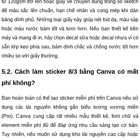
từ 120gsm trở lên hoặc giấy vẽ chuyên dụng trong sổ sketch
để màu sắc lên chuẩn, hạn chế nhăn và cong mép khi dán
băng dính phủ. Những loại giấy này giúp nét bút dạ, màu sáp
hoặc màu nước bám tốt và tươi hơn. Nếu bạn thiết kế trên
máy và mang đi in, hãy chọn decal sữa hoặc decal nhựa vì có
sẵn lớp keo phía sau, bám dính chắc và chống nước tốt hơn
nhiều so với giấy thường.
5.2. Cách làm sticker 8/3 bằng Canva có mất
phí không?
Bạn hoàn toàn có thể tạo sticker miễn phí trên Canva nếu sử
dụng các tài nguyên không gắn biểu tượng vương miện
(Pro). Canva cung cấp rất nhiều mẫu thiết kế, font chữ và
element miễn phí đủ để đáp ứng nhu cầu sáng tạo cơ bản.
Tuy nhiên, nếu muốn sử dụng kho tài nguyên cao cấp hoặc