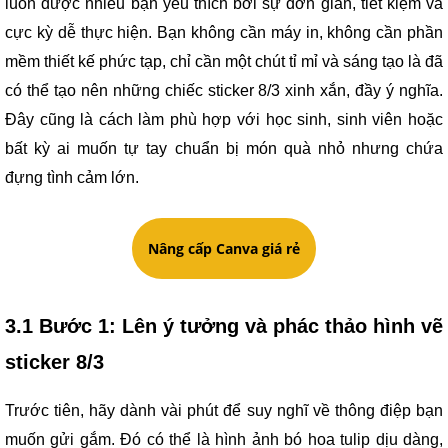
luôn được nhiều bạn yêu thích bởi sự đơn giản, tiết kiệm và
cực kỳ dễ thực hiện. Bạn không cần máy in, không cần phần
mềm thiết kế phức tạp, chỉ cần một chút tỉ mỉ và sáng tạo là đã
có thể tạo nên những chiếc sticker 8/3 xinh xắn, đầy ý nghĩa.
Đây cũng là cách làm phù hợp với học sinh, sinh viên hoặc
bất kỳ ai muốn tự tay chuẩn bị món quà nhỏ nhưng chứa
đựng tình cảm lớn.
Nâng cấp Canva giá rẻ
3.1 Bước 1: Lên ý tưởng và phác thảo hình vẽ
sticker 8/3
Trước tiên, hãy dành vài phút để suy nghĩ về thông điệp bạn
muốn gửi gắm. Đó có thể là hình ảnh bó hoa tulip dịu dàng,