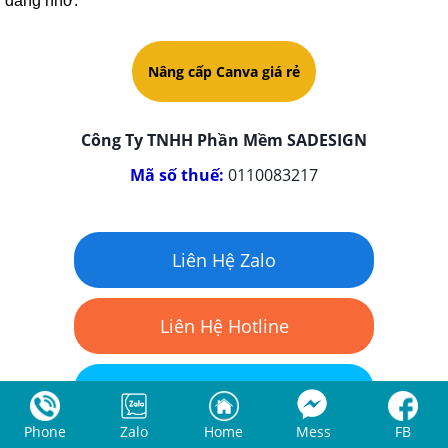
đáng nhớ.
Nâng cấp Canva giá rẻ
Công Ty TNHH Phần Mềm SADESIGN
Mã số thuế:
0110083217
Liên Hệ Zalo
Liên Hệ Hotline
Liên Hệ Facebook
Phone
Zalo
Home
Mess
FB