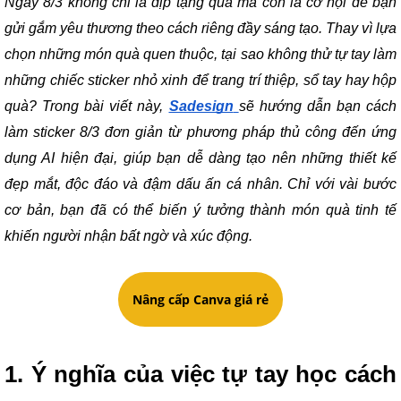
Ngày 8/3 không chỉ là dịp tặng quà mà còn là cơ hội để bạn
gửi gắm yêu thương theo cách riêng đầy sáng tạo. Thay vì lựa
chọn những món quà quen thuộc, tại sao không thử tự tay làm
những chiếc sticker nhỏ xinh để trang trí thiệp, sổ tay hay hộp
quà? Trong bài viết này,
Sadesign
sẽ hướng dẫn bạn cách
làm sticker 8/3 đơn giản từ phương pháp thủ công đến ứng
dụng AI hiện đại, giúp bạn dễ dàng tạo nên những thiết kế
đẹp mắt, độc đáo và đậm dấu ấn cá nhân. Chỉ với vài bước
cơ bản, bạn đã có thể biến ý tưởng thành món quà tinh tế
khiến người nhận bất ngờ và xúc động.
Nâng cấp Canva giá rẻ
1. Ý nghĩa của việc tự tay học cách