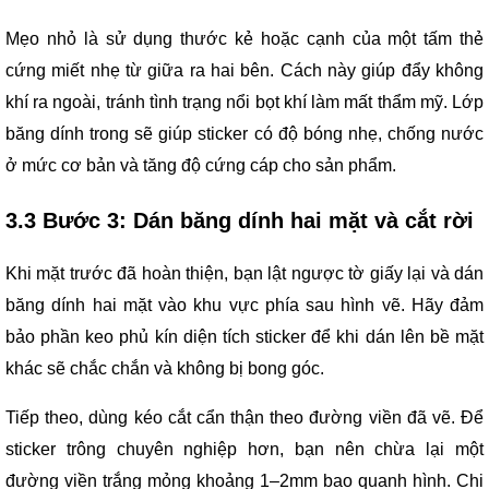
Mẹo nhỏ là sử dụng thước kẻ hoặc cạnh của một tấm thẻ
cứng miết nhẹ từ giữa ra hai bên. Cách này giúp đẩy không
khí ra ngoài, tránh tình trạng nổi bọt khí làm mất thẩm mỹ. Lớp
băng dính trong sẽ giúp sticker có độ bóng nhẹ, chống nước
ở mức cơ bản và tăng độ cứng cáp cho sản phẩm.
3.3 Bước 3: Dán băng dính hai mặt và cắt rời
Khi mặt trước đã hoàn thiện, bạn lật ngược tờ giấy lại và dán
băng dính hai mặt vào khu vực phía sau hình vẽ. Hãy đảm
bảo phần keo phủ kín diện tích sticker để khi dán lên bề mặt
khác sẽ chắc chắn và không bị bong góc.
Tiếp theo, dùng kéo cắt cẩn thận theo đường viền đã vẽ. Để
sticker trông chuyên nghiệp hơn, bạn nên chừa lại một
đường viền trắng mỏng khoảng 1–2mm bao quanh hình. Chi