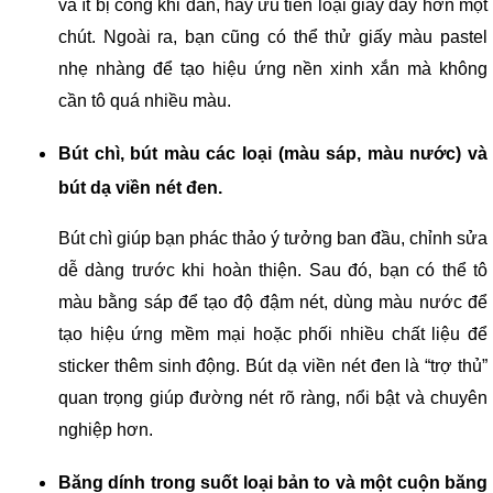
và ít bị cong khi dán, hãy ưu tiên loại giấy dày hơn một
chút. Ngoài ra, bạn cũng có thể thử giấy màu pastel
nhẹ nhàng để tạo hiệu ứng nền xinh xắn mà không
cần tô quá nhiều màu.
Bút chì, bút màu các loại (màu sáp, màu nước) và
bút dạ viền nét đen.
Bút chì giúp bạn phác thảo ý tưởng ban đầu, chỉnh sửa
dễ dàng trước khi hoàn thiện. Sau đó, bạn có thể tô
màu bằng sáp để tạo độ đậm nét, dùng màu nước để
tạo hiệu ứng mềm mại hoặc phối nhiều chất liệu để
sticker thêm sinh động. Bút dạ viền nét đen là “trợ thủ”
quan trọng giúp đường nét rõ ràng, nổi bật và chuyên
nghiệp hơn.
Băng dính trong suốt loại bản to và một cuộn băng