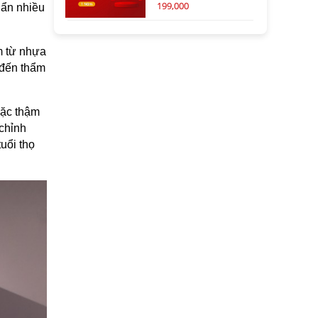
199,000
 ẩn nhiều
m từ nhựa
 đến thẩm
oặc thậm
 chỉnh
uổi thọ