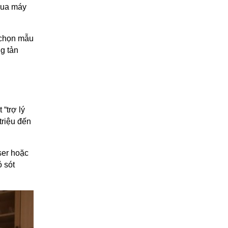
 mua máy
 chọn mẫu
g tản
 “trợ lý
triệu đến
ser hoặc
ỏ sót