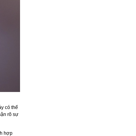
y có thể
hận rõ sự
ch hợp