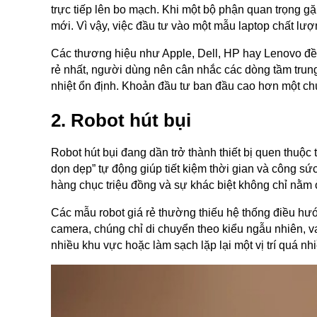
trực tiếp lên bo mạch. Khi một bộ phận quan trọng gặ
mới. Vì vậy, việc đầu tư vào một mẫu laptop chất lượ
Các thương hiệu như Apple, Dell, HP hay Lenovo đề
rẻ nhất, người dùng nên cân nhắc các dòng tầm trung
nhiệt ổn định. Khoản đầu tư ban đầu cao hơn một chú
2. Robot hút bụi
Robot hút bụi đang dần trở thành thiết bị quen thuộc t
dọn dẹp” tự động giúp tiết kiệm thời gian và công sức 
hàng chục triệu đồng và sự khác biệt không chỉ nằm
Các mẫu robot giá rẻ thường thiếu hệ thống điều hư
camera, chúng chỉ di chuyển theo kiểu ngẫu nhiên, va
nhiều khu vực hoặc làm sạch lặp lại một vị trí quá nhi