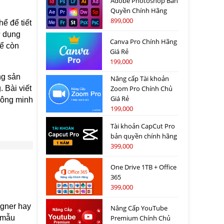
Adobe Photoshop Bản
Quyền Chính Hãng
899,000
ể để tiết
ử dụng
Canva Pro Chính Hãng
hể còn
Giá Rẻ
199,000
ng sản
Nâng cấp Tài khoản
 Bài viết
Zoom Pro Chính Chủ
Giá Rẻ
thông minh
199,000
Tài khoản CapCut Pro
bản quyền chính hãng
399,000
One Drive 1TB + Office
365
399,000
igner hay
Nâng Cấp YouTube
Premium Chính Chủ
 mẫu