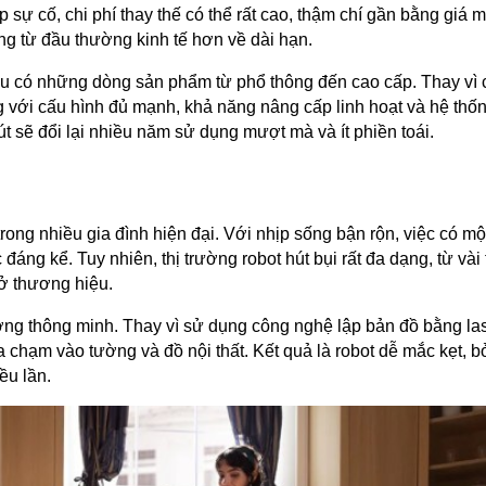
p sự cố, chi phí thay thế có thể rất cao, thậm chí gần bằng giá
ng từ đầu thường kinh tế hơn về dài hạn.
u có những dòng sản phẩm từ phổ thông đến cao cấp. Thay vì
 với cấu hình đủ mạnh, khả năng nâng cấp linh hoạt và hệ thốn
t sẽ đổi lại nhiều năm sử dụng mượt mà và ít phiền toái.
rong nhiều gia đình hiện đại. Với nhịp sống bận rộn, việc có một
đáng kể. Tuy nhiên, thị trường robot hút bụi rất đa dạng, từ vài 
 ở thương hiệu.
ớng thông minh. Thay vì sử dụng công nghệ lập bản đồ bằng la
 chạm vào tường và đồ nội thất. Kết quả là robot dễ mắc kẹt, b
ều lần.