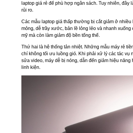
laptop giá rẻ để phù hợp ngân sách. Tuy nhiên, đây l
rủi ro.
Các mẫu laptop giá thấp thường bị cắt giảm ở nhiều 
mỏng, dễ trầy xước, bản lề lỏng lẻo và nhanh xuống
mỹ mà còn làm giảm độ bền tổng thể.
Thứ hai là hệ thống tản nhiệt. Những mẫu máy rẻ tiền
chí không tối ưu luồng gió. Khi phải xử lý các tác 
sửa video, máy dễ bị nóng, dẫn đến giảm hiệu năng ho
linh kiện.