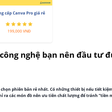
Nâng cấp Coursera PLus
e Photoshop Bản Quyền
chủ
Full App Giá Rẻ
399,000 VNĐ
899,000 VNĐ
ị công nghệ bạn nên đầu tư 
họn phiên bản rẻ nhất. Có những thiết bị nếu tiết kiệm
chỉ ra các món đồ nên ưu tiên chất lượng để tránh “tiền 