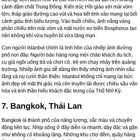
cảnh đậm chất Trung Đông. Kiến trúc Hồi giáo với mái vòm
lớn, tháp giáo đường cao vút và họa tiết tinh xảo mang lại bối
cảnh giàu tính biểu tượng. Vào buổi chiều, ánh nắng vàng
phản chiếu trên mái vòm và mặt nước eo biển Bosphorus tạo
nên không khí vừa huyền bí vừa lãng mạn.
Con người Istanbul chính là linh hồn của nhiếp ảnh đường
phố nơi đây. Người bán hàng rong mời chào khách du lịch,
cụ già ngồi uống trà và chơi cờ, trẻ em chạy nhảy trên quảng
trường. Nhiếp ảnh gia dễ dàng tìm thấy những ánh nhìn sâu
lắng và nụ cười thân thiện. Istanbul không chỉ mang lại bức
ảnh đẹp về mặt thị giác mà còn truyền tải được chiều sâu văn
hóa và tinh thần hiếu khách đặc trưng của Thổ Nhĩ Kỳ.
7. Bangkok, Thái Lan
Bangkok là thành phố của năng lượng, sắc màu và chuyển
động liên tục. Nhịp sống ở đây diễn ra nhanh, dày đặc và gần
như không có khoảng lặng. Những khu chợ đêm, quầy hàng