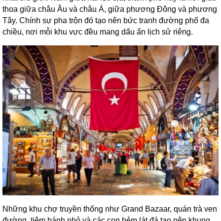
thoa giữa châu Âu và châu Á, giữa phương Đông và phương
Tây. Chính sự pha trộn đó tạo nên bức tranh đường phố đa
chiều, nơi mỗi khu vực đều mang dấu ấn lịch sử riêng.
Những khu chợ truyền thống như Grand Bazaar, quán trà ven
đường, tiệm bánh nhỏ và các con hẻm lát đá tạo nên khung