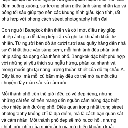
đêm buông xuống, sự tương phản giữa ánh sáng nhân tạo và
bóng tối sâu giúp tạo nên các khung hình giàu kịch tính, rất
phù hợp với phong cách street photography hiện đại.
Con người Bangkok thân thiện và cởi mở, điều này giúp
nhiếp ảnh gia dễ dàng tiếp cận và ghi lại khoảnh khắc tự
nhiên. Từ người bán đồ ăn cười tươi sau quầy hàng đến nhà
sư đi khất thực vào sáng sớm, mỗi hình ảnh đều phản ánh
nhịp sống đa dạng của thành phố. Bangkok đặc biệt phù hợp
với những ai yêu thích sự ngẫu hứng, phản xạ nhanh và
mong muốn ghi lại năng lượng thuần khiết của đô thị châu Á.
Đây là nơi mà mỗi cú bấm máy đều có thể mở ra một câu
chuyện đầy màu sắc và cảm xúc.
Mỗi thành phố trên thế giới đều có vẻ đẹp riêng, nhưng
những cái tên kể trên mang đến nguồn cảm hứng đặc biệt
cho nhiếp ảnh đường phố. Điều quan trọng nhất trong street
photography không chỉ là địa điểm, mà là cách bạn quan sát
và cảm nhận. Một thành phố đẹp sẽ mở ra cơ hội, nhưng
chính góc nhìn của nhiếp ảnh gia mới biến khoảnh khắc