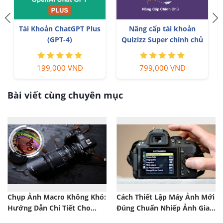
h
Tài Khoản ChatGPT Plus
Nâng cấp tài khoản
(GPT-4)
Quizizz Super chính chủ
199,000 VNĐ
799,000 VNĐ
Bài viết cùng chuyên mục
Chụp Ảnh Macro Không Khó:
Cách Thiết Lập Máy Ảnh Mới
Hướng Dẫn Chi Tiết Cho
Đúng Chuẩn Nhiếp Ảnh Gia
Người Mới
Chuyên Nghiệp