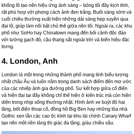
khổng lồ tạo nên hiệu ứng ánh sáng – bóng tối đầy kịch tính,
rất phù hợp với phong cách ảnh đen trắng. Buổi sáng sớm và
cuối chiều thường xuất hiện những dải sáng hẹp xuyên qua
đại lộ, giúp làm nổi bật chủ thể giữa nền tối. Ngoài ra, các khu
phố như SoHo hay Chinatown mang đến bối cảnh độc đáo
với tường gạch đỏ, cầu thang sắt ngoài trời và biển hiệu đặc
trưng.
4. London, Anh
London là một trong những thành phố mang tính biểu tượng
nhất châu Âu và luôn nằm trong danh sách điểm đến mơ ước
của các nhiếp ảnh gia đường phố. Sự kết hợp giữa cổ điển
và hiện đại tại đây không chỉ thể hiện ở kiến trúc mà còn hiện
diện trong nhịp sống thường nhật. Hình ảnh xe buýt đỏ hai
tầng, bốt điện thoại cổ, đồng hồ Big Ben hay những tòa nhà
Gothic xen lẫn các cao ốc kính tại khu tài chính Canary Wharf
tạo nên một nền tảng thị giác đa tầng, giàu chiều sâu.