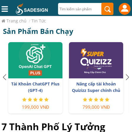
Trang chủ
/
Tin Tức
Sản Phẩm Bán Chạy
h
Tài Khoản ChatGPT Plus
Nâng cấp tài khoản
(GPT-4)
Quizizz Super chính chủ
199,000 VNĐ
799,000 VNĐ
7 Thành Phố Lý Tưởng