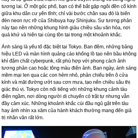
tương lai. Ở một góc phố, bạn có thể bắt gặp ngôi đền cổ kính
giữa khu dân cư yên tĩnh; chỉ vài bước chân sau đó là biển
đèn neon rực rỡ của Shibuya hay Shinjuku. Sự tương phản
này tạo nên những khung hình giàu chiều sâu văn hóa, nơi
quá khứ và hiện tại cùng tồn tại trong một khoảnh khắc.
Ánh sáng là yếu tố đặc biệt tại Tokyo. Ban đêm, những bảng
hiệu LED và màn hình quảng cáo khổng lồ tạo nên bầu không
khí đậm chất cyberpunk, rất phù hợp với phong cách ảnh
tương phản cao hoặc tông màu điện ảnh. Ban ngày, ánh sáng
mềm mại len qua các con hẻm nhỏ, phản chiếu trên ô cửa
kính và mặt đường ướt sau cơn mưa, tạo nên chiều sâu thị
giác thú vị. Tokyo còn nổi tiếng với những khung cảnh tàu
điện ngầm, nơi dòng người di chuyển có trật tự nhưng vẫn
đầy cảm xúc. Những khoảnh khắc cúi đầu ngủ gật trên tàu
hay ánh nhìn xa xăm của hành khách thường mang đến giá
trị nhân văn rất lớn.