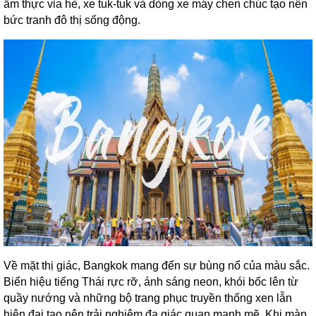
ẩm thực vỉa hè, xe tuk-tuk và dòng xe máy chen chúc tạo nên
bức tranh đô thị sống động.
Về mặt thị giác, Bangkok mang đến sự bùng nổ của màu sắc.
Biển hiệu tiếng Thái rực rỡ, ánh sáng neon, khói bốc lên từ
quầy nướng và những bộ trang phục truyền thống xen lẫn
hiện đại tạo nên trải nghiệm đa giác quan mạnh mẽ. Khi màn