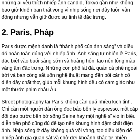
những ai yêu thích nhiếp ảnh candid, Tokyo gần như không
bao giờ khiến bạn thất vọng vì nhịp sống nơi đây luôn vận
động nhưng vẫn giữ được sự tinh tế đặc trưng.
2. Paris, Pháp
Paris được mệnh danh là “thành phố của ánh sáng” và điều
đó hoàn toàn đúng với nhiếp ảnh. Ánh sáng tự nhiên ở Paris,
đặc biệt vào buổi sáng sớm và hoàng hôn, tạo nên tông màu
vàng ấm đặc trưng. Những con phố lát đá, quán cà phê ngoài
trời và ban công sắt uốn nghệ thuật mang đến bối cảnh cổ
điển đầy chất thơ, giúp mỗi khung hình đều có cảm giác như
một thước phim châu Âu.
Street photography tại Paris không cần quá nhiều kịch tính.
Chỉ cần một người đàn ông đọc báo bên ly espresso, một cặp
đôi dạo bước bên bờ sông Seine hay một nghệ sĩ violin biểu
diễn trên phố cũng đủ để tạo nên khung hình đậm chất điện
ảnh. Nhịp sống ở đây không quá vội vàng, tạo điều kiện để
nhiếp ảnh gia quan sát và chờ đợi khoảnh khắc tự nhiên