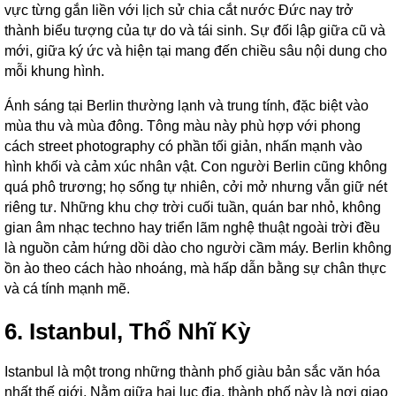
vực từng gắn liền với lịch sử chia cắt nước Đức nay trở
thành biểu tượng của tự do và tái sinh. Sự đối lập giữa cũ và
mới, giữa ký ức và hiện tại mang đến chiều sâu nội dung cho
mỗi khung hình.
Ánh sáng tại Berlin thường lạnh và trung tính, đặc biệt vào
mùa thu và mùa đông. Tông màu này phù hợp với phong
cách street photography có phần tối giản, nhấn mạnh vào
hình khối và cảm xúc nhân vật. Con người Berlin cũng không
quá phô trương; họ sống tự nhiên, cởi mở nhưng vẫn giữ nét
riêng tư. Những khu chợ trời cuối tuần, quán bar nhỏ, không
gian âm nhạc techno hay triển lãm nghệ thuật ngoài trời đều
là nguồn cảm hứng dồi dào cho người cầm máy. Berlin không
ồn ào theo cách hào nhoáng, mà hấp dẫn bằng sự chân thực
và cá tính mạnh mẽ.
6. Istanbul, Thổ Nhĩ Kỳ
Istanbul là một trong những thành phố giàu bản sắc văn hóa
nhất thế giới. Nằm giữa hai lục địa, thành phố này là nơi giao