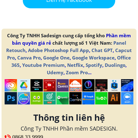
Công Ty TNHH Sadesign cung cấp tổng kho
Phần mềm
bản quyền giá rẻ
chất lượng số 1 Việt Nam:
Panel
Retouch
,
Adobe Photoshop Full App
,
Chat GPT
,
Capcut
Pro
,
Canva Pro
,
Google One
,
Google Workspace
,
Office
365
,
Youtube Premium
,
Netflix
,
Spotify
,
Duolingo
,
Udemy
,
Zoom Pro
...
Thông tin liên hệ
Công Ty TNHH Phần mềm SADESIGN.
0868 33 9999