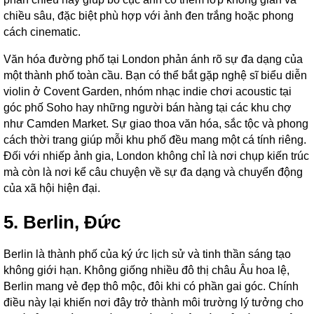
chiều sâu, đặc biệt phù hợp với ảnh đen trắng hoặc phong
cách cinematic.
Văn hóa đường phố tại London phản ánh rõ sự đa dạng của
một thành phố toàn cầu. Bạn có thể bắt gặp nghệ sĩ biểu diễn
violin ở Covent Garden, nhóm nhạc indie chơi acoustic tại
góc phố Soho hay những người bán hàng tại các khu chợ
như Camden Market. Sự giao thoa văn hóa, sắc tộc và phong
cách thời trang giúp mỗi khu phố đều mang một cá tính riêng.
Đối với nhiếp ảnh gia, London không chỉ là nơi chụp kiến trúc
mà còn là nơi kể câu chuyện về sự đa dạng và chuyển động
của xã hội hiện đại.
5. Berlin, Đức
Berlin là thành phố của ký ức lịch sử và tinh thần sáng tạo
không giới hạn. Không giống nhiều đô thị châu Âu hoa lệ,
Berlin mang vẻ đẹp thô mộc, đôi khi có phần gai góc. Chính
điều này lại khiến nơi đây trở thành môi trường lý tưởng cho