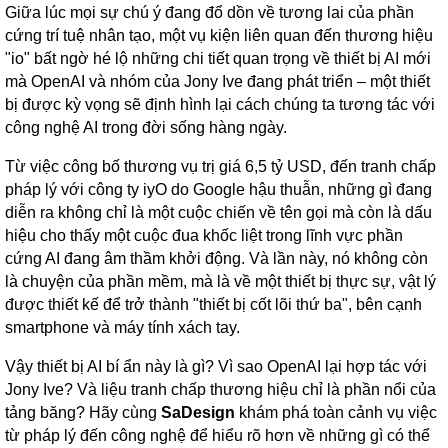
Giữa lúc mọi sự chú ý đang đổ dồn về tương lai của phần
cứng trí tuệ nhân tạo, một vụ kiện liên quan đến thương hiệu
"io" bất ngờ hé lộ những chi tiết quan trọng về thiết bị AI mới
mà OpenAI và nhóm của Jony Ive đang phát triển – một thiết
bị được kỳ vọng sẽ định hình lại cách chúng ta tương tác với
công nghệ AI trong đời sống hàng ngày.
Từ việc công bố thương vụ trị giá 6,5 tỷ USD, đến tranh chấp
pháp lý với công ty iyO do Google hậu thuẫn, những gì đang
diễn ra không chỉ là một cuộc chiến về tên gọi mà còn là dấu
hiệu cho thấy một cuộc đua khốc liệt trong lĩnh vực phần
cứng AI đang âm thầm khởi động. Và lần này, nó không còn
là chuyện của phần mềm, mà là về một thiết bị thực sự, vật lý
được thiết kế để trở thành "thiết bị cốt lõi thứ ba", bên cạnh
smartphone và máy tính xách tay.
Vậy thiết bị AI bí ẩn này là gì? Vì sao OpenAI lại hợp tác với
Jony Ive? Và liệu tranh chấp thương hiệu chỉ là phần nổi của
tảng băng? Hãy cùng
SaDesign
khám phá toàn cảnh vụ việc
từ pháp lý đến công nghệ để hiểu rõ hơn về những gì có thể