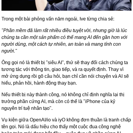
Trong một bài phỏng vấn năm ngoái, Ive từng chia sẻ:
"Phần mềm đã làm rất nhiều điều tuyệt vời, nhưng giờ là lúc
chúng ta cần một sản phẩm có thể mang AI đến gần hơn với
người dùng, một cách tự nhiên, an toàn và mang tính con
người."
Ông gọi nó là thiết bị "siêu AI", thứ sẽ thay đổi cách chúng ta
tương tác với thông tin, giao tiếp, và ra quyết định. Thay vì
mở ứng dụng rồi gõ câu hỏi, bạn chỉ cần nói chuyện và AI sẽ
hiểu, phản hồi, hành động thay bạn.
Nếu thiết bị này thành công, nó không chỉ định nghĩa lại thị
trường phần cứng AI, mà còn có thể là "iPhone của kỷ
nguyên trí tuệ nhân tạo".
Vụ kiện giữa OpenAI/io và iyO không đơn thuần là tranh chấp
tên gọi. Nó là dấu hiệu cho thấy một cuộc đua công nghệ