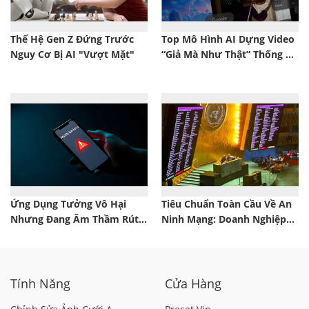
Thế Hệ Gen Z Đứng Trước
Top Mô Hình AI Dựng Video
Nguy Cơ Bị AI "Vượt Mặt"
“Giả Mà Như Thật” Thống Trị
Nửa Đầu 2025
Ứng Dụng Tưởng Vô Hại
Tiêu Chuẩn Toàn Cầu Về An
Nhưng Đang Âm Thầm Rút
Ninh Mạng: Doanh Nghiệp
Sạch Tiền Của Bạn – Hãy Xóa
Việt Cần Chuẩn Bị Gì Trước
Ngay Lập Tức!
Làn Sóng Mới?
Tính Năng
Cửa Hàng