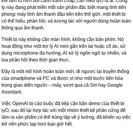
Để làm rõ hơn bối cảnh tranh chấp, cần hiểu iyO là ai. Công
ty này đang phát triển một sản phẩm đặc biệt mang tính tiên
phong: máy tính âm thanh đầu tiên trên thế giới, một thiết bị
có thể hiểu, phản hồi, và tương tác với người dùng hoàn toàn
thông qua âm thanh.
Thiết bị này không cần màn hình, không cần bàn phím. Nó
hoạt động như một trợ lý AI mini gắn trên tai hoặc cổ áo, sử
dụng microphone đa hướng, AI xử lý ngôn ngữ tự nhiên, và
loa phản hồi theo thời gian thực.
Đây là một mô hình hoàn toàn mới, đi ngược lại truyền thống
của smartphone và PC và được ví như một bước tiến hóa
trong giao diện người – máy, vượt qua cả Siri hay Google
Assistant.
Việc OpenAI bị cáo buộc đã tiếp cận bản demo của thiết bị
iyO, sau đó lại hợp tác với một nhóm thiết kế phần cứng để
làm ra sản phẩm có thể trùng lặp về ý tưởng, đã khiến vụ việc
trở nên phức tạp hơn bao giờ hết.