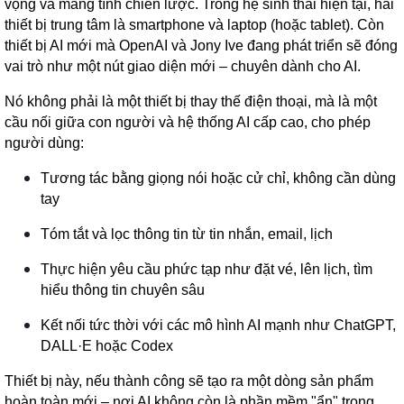
vọng và mang tính chiến lược. Trong hệ sinh thái hiện tại, hai
thiết bị trung tâm là smartphone và laptop (hoặc tablet). Còn
thiết bị AI mới mà OpenAI và Jony Ive đang phát triển sẽ đóng
vai trò như một nút giao diện mới – chuyên dành cho AI.
Nó không phải là một thiết bị thay thế điện thoại, mà là một
cầu nối giữa con người và hệ thống AI cấp cao, cho phép
người dùng:
Tương tác bằng giọng nói hoặc cử chỉ, không cần dùng
tay
Tóm tắt và lọc thông tin từ tin nhắn, email, lịch
Thực hiện yêu cầu phức tạp như đặt vé, lên lịch, tìm
hiểu thông tin chuyên sâu
Kết nối tức thời với các mô hình AI mạnh như ChatGPT,
DALL·E hoặc Codex
Thiết bị này, nếu thành công sẽ tạo ra một dòng sản phẩm
hoàn toàn mới – nơi AI không còn là phần mềm "ẩn" trong