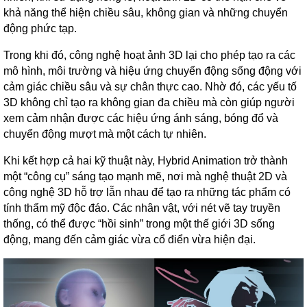
khả năng thể hiện chiều sâu, không gian và những chuyển
động phức tạp.
Trong khi đó, công nghệ hoạt ảnh 3D lại cho phép tạo ra các
mô hình, môi trường và hiệu ứng chuyển động sống động với
cảm giác chiều sâu và sự chân thực cao. Nhờ đó, các yếu tố
3D không chỉ tạo ra không gian đa chiều mà còn giúp người
xem cảm nhận được các hiệu ứng ánh sáng, bóng đổ và
chuyển động mượt mà một cách tự nhiên.
Khi kết hợp cả hai kỹ thuật này, Hybrid Animation trở thành
một “công cụ” sáng tạo mạnh mẽ, nơi mà nghệ thuật 2D và
công nghệ 3D hỗ trợ lẫn nhau để tạo ra những tác phẩm có
tính thẩm mỹ độc đáo. Các nhân vật, với nét vẽ tay truyền
thống, có thể được “hồi sinh” trong một thế giới 3D sống
động, mang đến cảm giác vừa cổ điển vừa hiện đại.