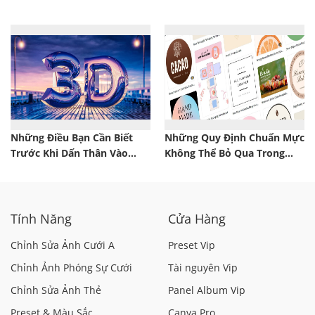
Động
Trong 3Ds Max
Những Điều Bạn Cần Biết
Những Quy Định Chuẩn Mực
Trước Khi Dấn Thân Vào
Không Thể Bỏ Qua Trong
Ngành Thiết kế 3D
Thiết Kế Bao Bì
Tính Năng
Cửa Hàng
Chỉnh Sửa Ảnh Cưới A
Preset Vip
Chỉnh Ảnh Phóng Sự Cưới
Tài nguyên Vip
Chỉnh Sửa Ảnh Thẻ
Panel Album Vip
Preset & Màu Sắc
Canva Pro