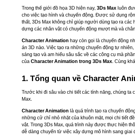
Trong thế giới đồ họa 3D hiện nay,
3Ds Max
luôn đượ
cho việc tạo hình và chuyển động. Được sử dụng rộng
thất, 3Ds Max không chỉ giúp người dùng tạo ra các
dựng các nhân vật có chuyển động mượt mà và chân
Character Animation
hay còn gọi là chuyển động nh
án 3D nào. Việc tạo ra những chuyển động tự nhiên, t
sáng tạo và am hiểu sâu sắc về các công cụ mà phần
của
Character Animation trong 3Ds Max
. Cùng kh
1. Tổng quan về Character An
Trước khi đi sâu vào chi tiết các tính năng, chúng t
Max.
Character Animation
là quá trình tạo ra chuyển độn
những cử chỉ nhỏ nhặt của khuôn mặt, mọi chi tiết 
vật. Trong 3Ds Max, quá trình này được thực hiện th
dễ dàng chuyển từ việc xây dựng mô hình sang giai 