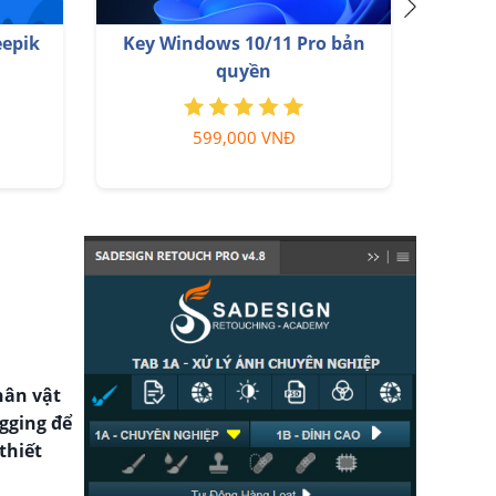
eepik
Key Windows 10/11 Pro bản
Nâng
quyền
599,000 VNĐ
n
hân vật
gging để
thiết