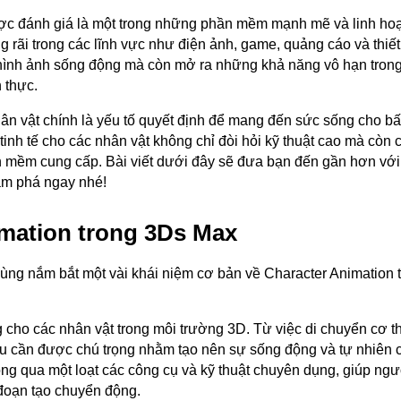
c đánh giá là một trong những phần mềm mạnh mẽ và linh hoạ
 rãi trong các lĩnh vực như điện ảnh, game, quảng cáo và thiết
 hình ảnh sống động mà còn mở ra những khả năng vô hạn trong
 thực.
ân vật chính là yếu tố quyết định để mang đến sức sống cho bấ
inh tế cho các nhân vật không chỉ đòi hỏi kỹ thuật cao mà còn 
 mềm cung cấp. Bài viết dưới đây sẽ đưa bạn đến gần hơn với 
ám phá ngay nhé!
imation trong 3Ds Max
a cùng nắm bắt một vài khái niệm cơ bản về Character Animation
g cho các nhân vật trong môi trường 3D. Từ việc di chuyển cơ t
đều cần được chú trọng nhằm tạo nên sự sống động và tự nhiên
ông qua một loạt các công cụ và kỹ thuật chuyên dụng, giúp ng
đoạn tạo chuyển động.