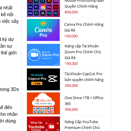
Adobe Photoshop Bản
Quyền Chính Hãng
t nhất
899,000
 kế nội
 việc xây
Canva Pro Chính Hãng
Giá Rẻ
199,000
t kỳ dự
Nâng cấp Tài khoản
cần sự
Zoom Pro Chính Chủ
thế giới
Giá Rẻ
199,000
Tài khoản CapCut Pro
bản quyền chính hãng
399,000
 trong 3Ds
One Drive 1TB + Office
365
hể đến
399,000
 cho nhân
ười dùng
Nâng Cấp YouTube
Premium Chính Chủ