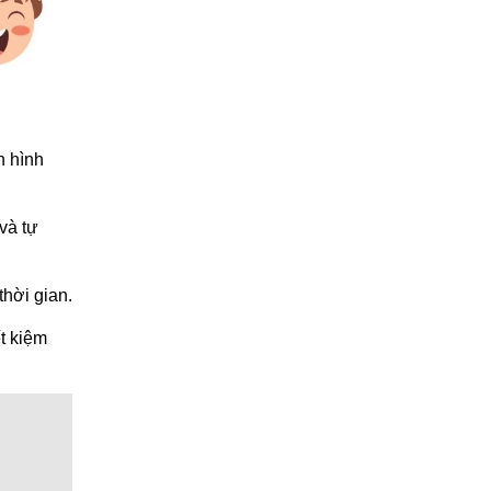
h hình
và tự
thời gian.
t kiệm