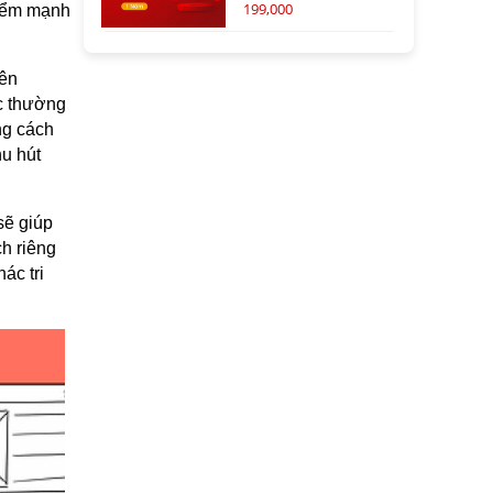
199,000
điểm mạnh
rên
ệc thường
ng cách
hu hút
sẽ giúp
h riêng
ác tri