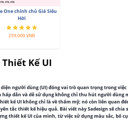
hoản Zoom Pro Chính Chủ
Nâng Cấp Tài khoản Fr
Giá Rẻ
Premium
199,000 VNĐ
599,900 VNĐ
 Thiết Kế UI
o diện người dùng (UI) đóng vai trò quan trọng trong việc 
ện hấp dẫn và dễ sử dụng không chỉ thu hút người dùng 
thiết kế UI không chỉ là về thẩm mỹ; nó còn liên quan đế
n tắc thiết kế hiệu quả. Bài viết này Sadesign sẽ chia 
g thiết kế UI của mình, từ việc sử dụng màu sắc, bố c