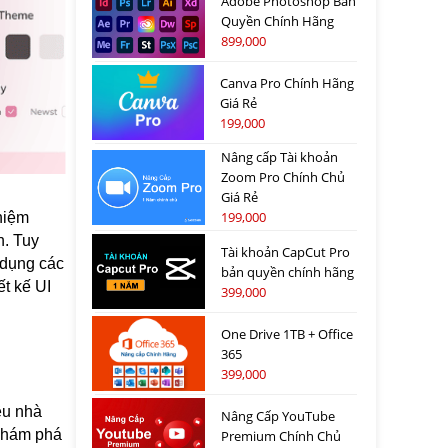
Adobe Photoshop Bản
Quyền Chính Hãng
899,000
Canva Pro Chính Hãng
Giá Rẻ
199,000
Nâng cấp Tài khoản
Zoom Pro Chính Chủ
Giá Rẻ
199,000
ghiệm
n. Tuy
Tài khoản CapCut Pro
p dụng các
bản quyền chính hãng
t kế UI
399,000
One Drive 1TB + Office
365
399,000
ều nhà
Nâng Cấp YouTube
 khám phá
Premium Chính Chủ