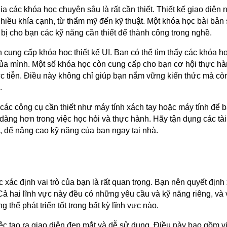
gia các khóa học chuyên sâu là rất cần thiết. Thiết kế giao diện
 nhiều khía cạnh, từ thẩm mỹ đến kỹ thuật. Một khóa học bài bản
bị cho bạn các kỹ năng cần thiết để thành công trong nghề.
n cung cấp khóa học thiết kế UI. Bạn có thể tìm thấy các khóa h
của mình. Một số khóa học còn cung cấp cho bạn cơ hội thực hà
hực tiễn. Điều này không chỉ giúp bạn nắm vững kiến thức mà cò
.
các công cụ cần thiết như máy tính xách tay hoặc máy tính để b
 dàng hơn trong việc học hỏi và thực hành. Hãy tận dụng các tà
t, để nâng cao kỹ năng của bạn ngay tại nhà.
ệc xác định vai trò của bạn là rất quan trọng. Bạn nên quyết địn
 Cả hai lĩnh vực này đều có những yêu cầu và kỹ năng riêng, và 
thể phát triển tốt trong bất kỳ lĩnh vực nào.
iệc tạo ra giao diện đẹp mắt và dễ sử dụng. Điều này bao gồm v