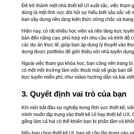
Để trở thành một nhà thiết kế UI xuất sắc, việc tham 
dùng là một lĩnh vực đòi hỏi sự hiểu biết sâu sắc về
bạn xây dựng nền tảng kiến thức vững chắc và trang 
Hiện nay, có rất nhiều học viện và nền tảng trực tuyế
bản đến nâng cao, phù hợp với nhu cầu và trình độ 
các dự án thực tế, giúp bạn áp dụng lý thuyết vào t
dựng được portfolio để giới thiệu với nhà tuyển dụng
Ngoài việc tham gia khóa học, bạn cũng nên trang bị 
có một môi trường làm việc thoải mái sẽ giúp bạn dễ
trực tuyến miễn phí, như video hướng dẫn và bài viế
3. Quyết định vai trò của bạn
Khi mới bắt đầu sự nghiệp trong lĩnh vực thiết kế, vi
mình muốn tập trung vào thiết kế UI hay thiết kế UX.
gắng làm cả hai có thể khiến bạn bị phân tâm và không 
Nếu bạn chọn thiết kế UI, bạn sẽ cần tập trung vào v