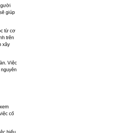
 người
 sẽ giúp
ọc từ cơ
nh trên
n xây
àn. Việc
i nguyên
h xem
việc cố
iệc hiểu