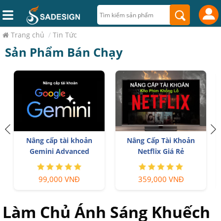
Trang chủ
/
Tin Tức
Sản Phẩm Bán Chạy
Nâng cấp tài khoản
Nâng Cấp Tài Khoản
p
Gemini Advanced
Netflix Giá Rẻ
99,000 VNĐ
359,000 VNĐ
Làm Chủ Ánh Sáng Khuếch