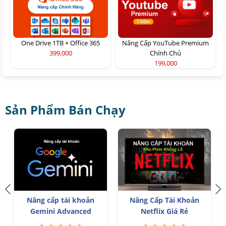
One Drive 1TB + Office 365
Nâng Cấp YouTube Premium
399,000
Chính Chủ
199,000
Sản Phẩm Bán Chạy
Nâng cấp tài khoản
Nâng Cấp Tài Khoản
p
Gemini Advanced
Netflix Giá Rẻ