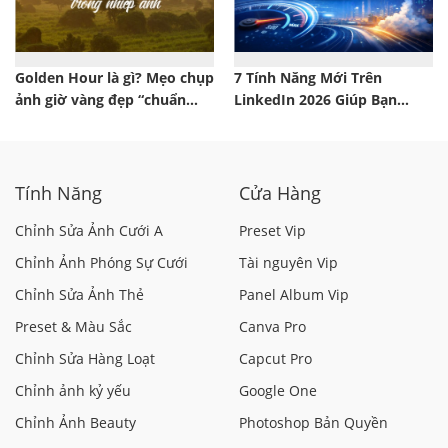
Golden Hour là gì? Mẹo chụp
7 Tính Năng Mới Trên
ảnh giờ vàng đẹp “chuẩn
LinkedIn 2026 Giúp Bạn
studio” ngoài trời
“Dẫn Trước” Trong Cuộc Đua
Sự Nghiệp
Tính Năng
Cửa Hàng
Chỉnh Sửa Ảnh Cưới A
Preset Vip
Chỉnh Ảnh Phóng Sự Cưới
Tài nguyên Vip
Chỉnh Sửa Ảnh Thẻ
Panel Album Vip
Preset & Màu Sắc
Canva Pro
Chỉnh Sửa Hàng Loạt
Capcut Pro
Chỉnh ảnh kỷ yếu
Google One
Chỉnh Ảnh Beauty
Photoshop Bản Quyền