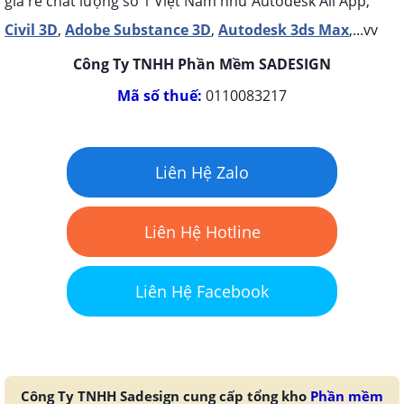
giá rẻ chất lượng số 1 Việt Nam như Autodesk All App,
Civil 3D
,
Adobe Substance 3D
,
Autodesk 3ds Max
,...vv
Công Ty TNHH Phần Mềm SADESIGN
Mã số thuế:
0110083217
Liên Hệ Zalo
Liên Hệ Hotline
Liên Hệ Facebook
Công Ty TNHH Sadesign cung cấp tổng kho
Phần mềm