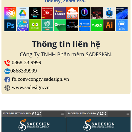
Udemy
,
Zoom Pro
...
Thông tin liên hệ
Công Ty TNHH Phần mềm SADESIGN.
0868 33 9999
0868339999
fb.com/congty.sadesign.vn
www.sadesign.vn