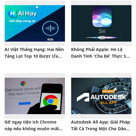
AI Việt Thăng Hạng: Hai Nền
Không Phải Apple: Hé Lộ
Tảng Lọt Top 10 Được Ưa
Danh Tính 'Cha Đẻ' Thực Sự
Chuộng Nhất 2025
Của Siri
Gỡ ngay tiện ích Chrome
Autodesk All App: Giải Pháp
này nếu không muốn mất
Tất Cả Trong Một Cho Dân
sạch tiền!
Thiết Kế Và Kiến Trúc