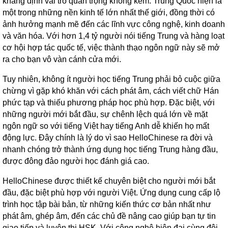
khẳng định vai trò quan trọng không kém. Trung Quốc hiện là
một trong những nền kinh tế lớn nhất thế giới, đồng thời có
ảnh hưởng mạnh mẽ đến các lĩnh vực công nghệ, kinh doanh
và văn hóa. Với hơn 1,4 tỷ người nói tiếng Trung và hàng loạt
cơ hội hợp tác quốc tế, việc thành thạo ngôn ngữ này sẽ mở
ra cho bạn vô vàn cánh cửa mới.
Tuy nhiên, không ít người học tiếng Trung phải bỏ cuộc giữa
chừng vì gặp khó khăn với cách phát âm, cách viết chữ Hán
phức tạp và thiếu phương pháp học phù hợp. Đặc biệt, với
những người mới bắt đầu, sự chênh lệch quá lớn về mặt
ngôn ngữ so với tiếng Việt hay tiếng Anh dễ khiến họ mất
động lực. Đây chính là lý do vì sao HelloChinese ra đời và
nhanh chóng trở thành ứng dụng học tiếng Trung hàng đầu,
được đông đảo người học đánh giá cao.
HelloChinese được thiết kế chuyên biệt cho người mới bắt
đầu, đặc biệt phù hợp với người Việt. Ứng dụng cung cấp lộ
trình học tập bài bản, từ những kiến thức cơ bản nhất như
phát âm, ghép âm, đến các chủ đề nâng cao giúp bạn tự tin
giao tiếp và luyện thi HSK. Với công nghệ hiện đại cùng đội