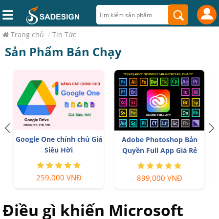
Trang chủ
/
Tin Tức
Sản Phẩm Bán Chạy
Google One chính chủ Giá
T
Adobe Photoshop Bản
Siêu Hời
Quyền Full App Giá Rẻ
259,000 VNĐ
899,000 VNĐ
Điều gì khiến Microsoft