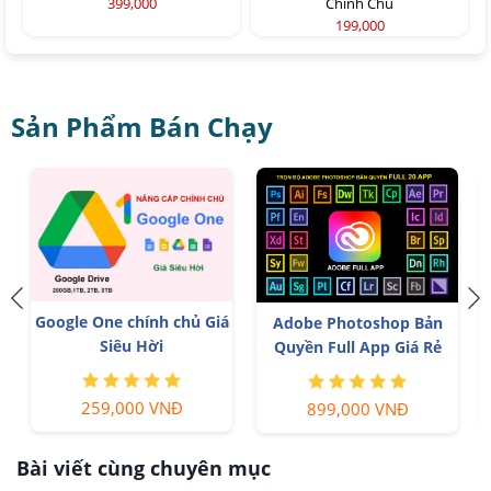
399,000
Chính Chủ
199,000
Sản Phẩm Bán Chạy
Google One chính chủ Giá
T
Adobe Photoshop Bản
Siêu Hời
Quyền Full App Giá Rẻ
259,000 VNĐ
899,000 VNĐ
Bài viết cùng chuyên mục