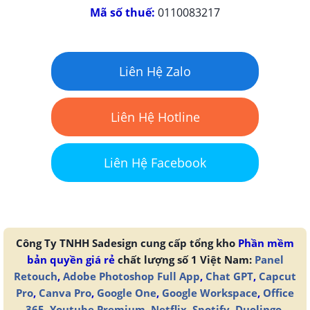
Mã số thuế:
0110083217
Liên Hệ Zalo
Liên Hệ Hotline
Liên Hệ Facebook
Công Ty TNHH Sadesign cung cấp tổng kho
Phần mềm
bản quyền giá rẻ
chất lượng số 1 Việt Nam:
Panel
Retouch
,
Adobe Photoshop Full App
,
Chat GPT
,
Capcut
Pro
,
Canva Pro
,
Google One
,
Google Workspace
,
Office
365
,
Youtube Premium
,
Netflix
,
Spotify
,
Duolingo
,