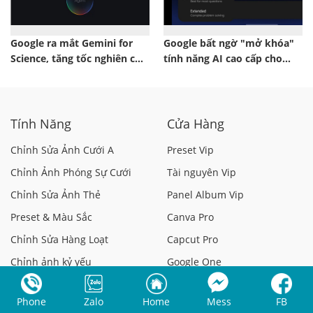
Google ra mắt Gemini for
Google bất ngờ "mở khóa"
Science, tăng tốc nghiên cứu
tính năng AI cao cấp cho
khoa học bằng AI
toàn bộ người dùng Gemini
Tính Năng
Cửa Hàng
Chỉnh Sửa Ảnh Cưới A
Preset Vip
Chỉnh Ảnh Phóng Sự Cưới
Tài nguyên Vip
Chỉnh Sửa Ảnh Thẻ
Panel Album Vip
Preset & Màu Sắc
Canva Pro
Chỉnh Sửa Hàng Loạt
Capcut Pro
Chỉnh ảnh kỷ yếu
Google One
Chỉnh Ảnh Beauty
Photoshop Bản Quyền
Phone
Zalo
Home
Mess
FB