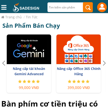
Trang chủ
/
Tin Tức
Sản Phẩm Bán Chạy
n
Nâng cấp tài khoản
Nâng cấp Office 365 Chính
Gemini Advanced
Hãng
99,000 VNĐ
399,000 VNĐ
Bàn phím cơ tiền triệu có