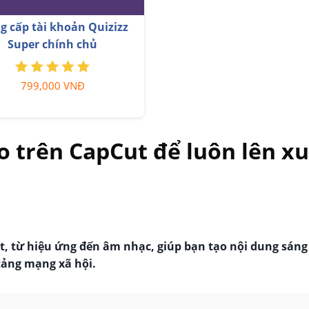
oursera PLus chính
Nâng Cấp Tài khoản Freepik
chủ
Premium
9,000 VNĐ
599,900 VNĐ
o trên CapCut để luôn lên xu
, từ hiệu ứng đến âm nhạc, giúp bạn tạo nội dung sáng
tảng mạng xã hội.