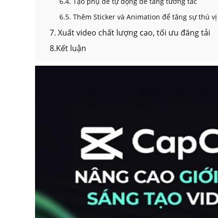
6.4. Tạo phụ đề tự động để tăng tương tác
6.5. Thêm Sticker và Animation để tăng sự thú vị
7. Xuất video chất lượng cao, tối ưu đăng tải
8.Kết luận