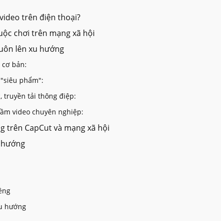
 video trên điện thoại?
uộc chơi trên mạng xã hội
luôn lên xu hướng
 cơ bản:
 "siêu phẩm":
, truyền tải thông điệp:
tầm video chuyên nghiệp:
ng trên CapCut và mạng xã hội
u hướng
iêng
xu hướng