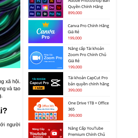
Adobe Photoshop Bản
Quyền Chính Hãng
899,000
Canva Pro Chính Hãng
Giá Rẻ
199,000
Nâng cấp Tài khoản
Zoom Pro Chính Chủ
Giá Rẻ
199,000
Tài khoản CapCut Pro
g xã hội.
bản quyền chính hãng
ng và tạo
399,000
g.
One Drive 1TB + Office
ại?
365
399,000
với người
Nâng Cấp YouTube
Premium Chính Chủ