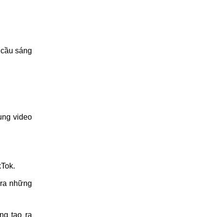
 cầu sáng
ung video
kTok.
 ra những
ng tạo ra