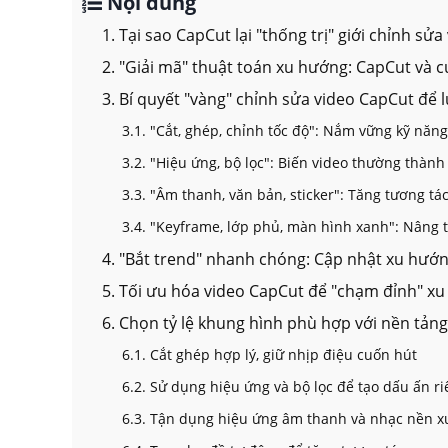
Nội dung
1. Tại sao CapCut lại "thống trị" giới chỉnh sửa
2. "Giải mã" thuật toán xu hướng: CapCut và c
3. Bí quyết "vàng" chỉnh sửa video CapCut để 
3.1. "Cắt, ghép, chỉnh tốc độ": Nắm vững kỹ năng
3.2. "Hiệu ứng, bộ lọc": Biến video thường thành
3.3. "Âm thanh, văn bản, sticker": Tăng tương tác
3.4. "Keyframe, lớp phủ, màn hình xanh": Nâng 
4. "Bắt trend" nhanh chóng: Cập nhật xu hướ
5. Tối ưu hóa video CapCut để "chạm đỉnh" x
6. Chọn tỷ lệ khung hình phù hợp với nền tảng
6.1. Cắt ghép hợp lý, giữ nhịp điệu cuốn hút
6.2. Sử dụng hiệu ứng và bộ lọc để tạo dấu ấn r
6.3. Tận dụng hiệu ứng âm thanh và nhạc nền 