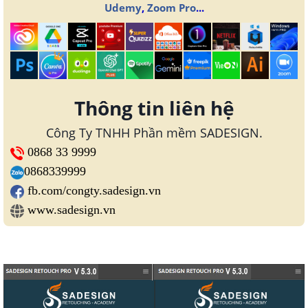
Udemy
,
Zoom Pro
...
Thông tin liên hệ
Công Ty TNHH Phần mềm SADESIGN.
0868 33 9999
0868339999
fb.com/congty.sadesign.vn
www.sadesign.vn