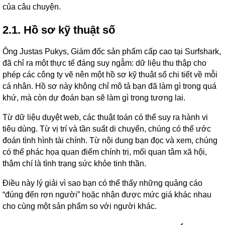
của câu chuyện.
2.1. Hồ sơ kỹ thuật số
Ông Justas Pukys, Giám đốc sản phẩm cấp cao tại Surfshark,
đã chỉ ra một thực tế đáng suy ngẫm: dữ liệu thu thập cho
phép các công ty vẽ nên một hồ sơ kỹ thuật số chi tiết về mỗi
cá nhân. Hồ sơ này không chỉ mô tả bạn đã làm gì trong quá
khứ, mà còn dự đoán bạn sẽ làm gì trong tương lai.
Từ dữ liệu duyệt web, các thuật toán có thể suy ra hành vi
tiêu dùng. Từ vị trí và tần suất di chuyển, chúng có thể ước
đoán tình hình tài chính. Từ nội dung bạn đọc và xem, chúng
có thể phác họa quan điểm chính trị, mối quan tâm xã hội,
thậm chí là tình trạng sức khỏe tinh thần.
Điều này lý giải vì sao bạn có thể thấy những quảng cáo
“đúng đến rợn người” hoặc nhận được mức giá khác nhau
cho cùng một sản phẩm so với người khác.