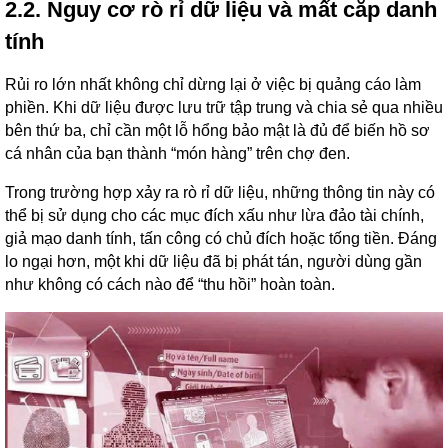
2.2. Nguy cơ rò rỉ dữ liệu và mất cắp danh
tính
Rủi ro lớn nhất không chỉ dừng lại ở việc bị quảng cáo làm
phiền. Khi dữ liệu được lưu trữ tập trung và chia sẻ qua nhiều
bên thứ ba, chỉ cần một lỗ hổng bảo mật là đủ để biến hồ sơ
cá nhân của bạn thành “món hàng” trên chợ đen.
Trong trường hợp xảy ra rò rỉ dữ liệu, những thông tin này có
thể bị sử dụng cho các mục đích xấu như lừa đảo tài chính,
giả mạo danh tính, tấn công có chủ đích hoặc tống tiền. Đáng
lo ngại hơn, một khi dữ liệu đã bị phát tán, người dùng gần
như không có cách nào để “thu hồi” hoàn toàn.