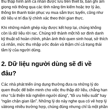
thu thập hình ảnh cá nhân được lưu trên thiết bị, bản ghi âm
giọng nói thông qua các tính năng tìm kiếm hoặc trợ lý ảo,
thông tin thanh toán phục vụ mua sắm trực tuyến, cũng như
dữ liệu vị trí địa lý chính xác theo thời gian thực.
Khi những mảnh ghép này được kết hợp lại, chúng không
còn là dữ liệu rời rạc. Chúng trở thành một hồ sơ định danh
kỹ thuật số hoàn chỉnh, phản ánh thói quen sinh hoạt, sở thích
cá nhân, mức thu nhập ước đoán và thậm chí cả trạng thái
tâm lý của người dùng.
2. Dữ liệu người dùng sẽ đi về
đâu?
Các nhà phát triển ứng dụng thường đưa ra những lý do
quen thuộc để biện minh cho việc thu thập dữ liệu, chẳng hạn
như “cải thiện trải nghiệm người dùng”, “tối ưu hiệu suất” hay
“ngăn chặn gian lận”. Những lý do này nghe qua có vẻ hợp lý
vàtrong nhiều trường hợp, chúng đúng nhưng chỉ là một phần