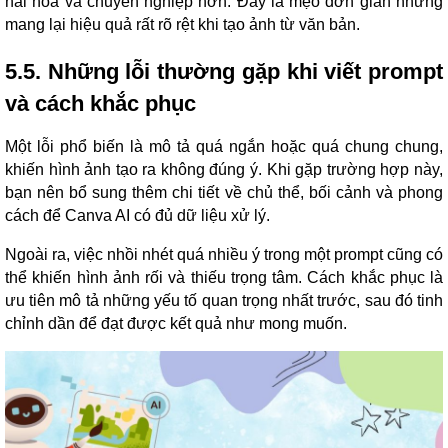
hài hòa và chuyên nghiệp hơn. Đây là mẹo đơn giản nhưng
mang lại hiệu quả rất rõ rệt khi tạo ảnh từ văn bản.
5.5. Những lỗi thường gặp khi viết prompt
và cách khắc phục
Một lỗi phổ biến là mô tả quá ngắn hoặc quá chung chung,
khiến hình ảnh tạo ra không đúng ý. Khi gặp trường hợp này,
bạn nên bổ sung thêm chi tiết về chủ thể, bối cảnh và phong
cách để Canva AI có đủ dữ liệu xử lý.
Ngoài ra, việc nhồi nhét quá nhiều ý trong một prompt cũng có
thể khiến hình ảnh rối và thiếu trọng tâm. Cách khắc phục là
ưu tiên mô tả những yếu tố quan trọng nhất trước, sau đó tinh
chỉnh dần để đạt được kết quả như mong muốn.