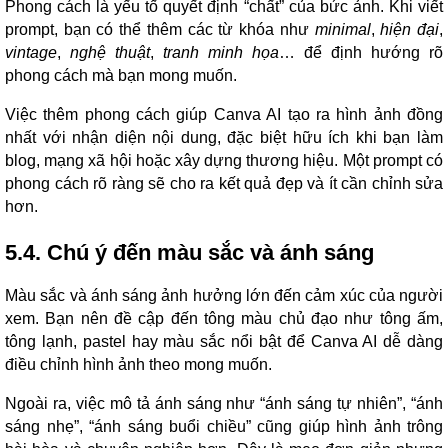
Phong cách là yếu tố quyết định “chất” của bức ảnh. Khi viết
prompt, bạn có thể thêm các từ khóa như
minimal
,
hiện đại
,
vintage
,
nghệ thuật
,
tranh minh họa
… để định hướng rõ
phong cách mà bạn mong muốn.
Việc thêm phong cách giúp Canva AI tạo ra hình ảnh đồng
nhất với nhận diện nội dung, đặc biệt hữu ích khi bạn làm
blog, mạng xã hội hoặc xây dựng thương hiệu. Một prompt có
phong cách rõ ràng sẽ cho ra kết quả đẹp và ít cần chỉnh sửa
hơn.
5.4. Chú ý đến màu sắc và ánh sáng
Màu sắc và ánh sáng ảnh hưởng lớn đến cảm xúc của người
xem. Bạn nên đề cập đến tông màu chủ đạo như tông ấm,
tông lạnh, pastel hay màu sắc nổi bật để Canva AI dễ dàng
điều chỉnh hình ảnh theo mong muốn.
Ngoài ra, việc mô tả ánh sáng như “ánh sáng tự nhiên”, “ánh
sáng nhẹ”, “ánh sáng buổi chiều” cũng giúp hình ảnh trông