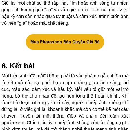
Giữ lại một chút sự thô ráp, hạt film hoặc ánh sáng tự nhiên
giúp ảnh không quá “ảo” và vẫn giữ được cảm xúc gốc. Việc
hậu kỳ cần cân nhắc giữa kỹ thuật và cảm xúc, tránh biến ảnh
trở nên “giả” hoặc mất chất riêng.
Mua Photoshop Bản Quyền Giá Rẻ
6. Kết bài
Một bức ảnh “đã mắt” không phải là sản phẩm ngẫu nhiên mà
là kết quả của sự phối hợp nhịp nhàng giữa ánh sáng, bố
cục, màu sắc, cảm xúc và hậu kỳ. Mỗi yếu tố giữ một vai trò
riêng, bổ trợ cho nhau để tạo nên tổng thể hoàn chỉnh. Khi
làm chủ được những yếu tố này, người nhiếp ảnh không chỉ
dừng lại ở việc ghi lại khoảnh khắc mà còn có thể kể một câu
chuyện, truyền tải một thông điệp và chạm đến cảm xúc
người xem. Chính lúc ấy, nhiếp ảnh không còn là công cụ ghi
hình đơn thuần, mà đã trở thành nghệ thuật mang tính nhân