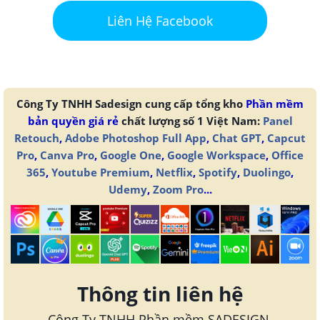
Liên Hệ Facebook
Công Ty TNHH Sadesign cung cấp tổng kho
Phần mềm
bản quyền giá rẻ
chất lượng số 1 Việt Nam:
Panel
Retouch
,
Adobe Photoshop Full App
,
Chat GPT
,
Capcut
Pro
,
Canva Pro
,
Google One
,
Google Workspace
,
Office
365
,
Youtube Premium
,
Netflix
,
Spotify
,
Duolingo
,
Udemy
,
Zoom Pro
...
Thông tin liên hệ
Công Ty TNHH Phần mềm SADESIGN.