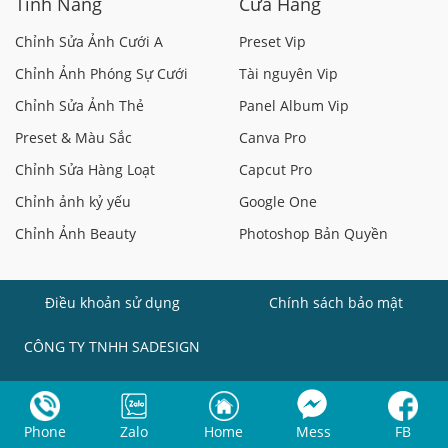
Tính Năng
Cửa Hàng
Chỉnh Sửa Ảnh Cưới A
Preset Vip
Chỉnh Ảnh Phóng Sự Cưới
Tài nguyên Vip
Chỉnh Sửa Ảnh Thẻ
Panel Album Vip
Preset & Màu Sắc
Canva Pro
Chỉnh Sửa Hàng Loạt
Capcut Pro
Chỉnh ảnh kỷ yếu
Google One
Chỉnh Ảnh Beauty
Photoshop Bản Quyền
Điều khoản sử dụng
Chính sách bảo mật
CÔNG TY TNHH SADESIGN
Hotline:
(+84)868339999
Phone
Zalo
Home
Mess
FB