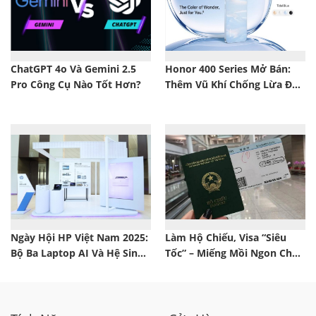
ChatGPT 4o Và Gemini 2.5
Honor 400 Series Mở Bán:
Pro Công Cụ Nào Tốt Hơn?
Thêm Vũ Khí Chống Lừa Đảo
Deepfake, Camera Đỉnh, Pin
Trâu, Giá Chỉ Từ 8,99 Triệu
Đồng
Ngày Hội HP Việt Nam 2025:
Làm Hộ Chiếu, Visa “Siêu
Bộ Ba Laptop AI Và Hệ Sinh
Tốc” – Miếng Mồi Ngon Cho
Thái Thông Minh Vừa Ra Mắt
Kẻ Gian Trục Lợi