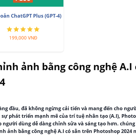
Google One chính chủ Gi
g cấp Canva Pro giá rẻ
Hời
199,000 VNĐ
259,000 VNĐ
hỉnh ảnh bằng công nghệ A.I 
4
ng đầu, đã không ngừng cải tiến và mang đến cho ngư
 sự phát triển mạnh mẽ của trí tuệ nhân tạo (A.I), Phot
p người dùng dễ dàng chỉnh sửa và sáng tạo hơn. chúng
ỉnh ảnh bằng công nghệ A.I có sẵn trên Photoshop 2024 