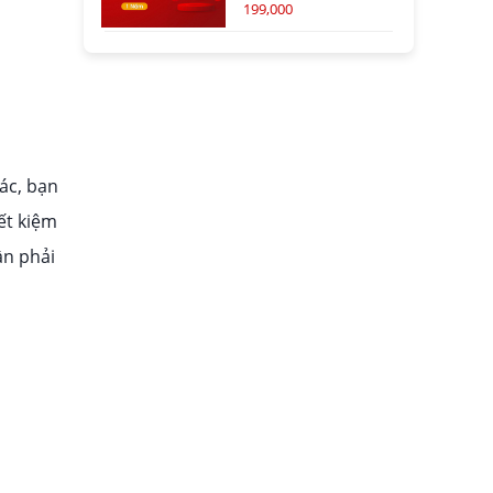
199,000
ác, bạn
ết kiệm
ần phải