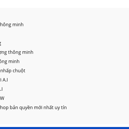
 thông minh
g
tượng thông minh
hông minh
ú nhấp chuột
 A.I
.I
AW
hop bản quyền mới nhất uy tín