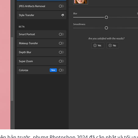
phiên bản trước, nhưng Photoshop 2024 đã cập nhật và tối ư