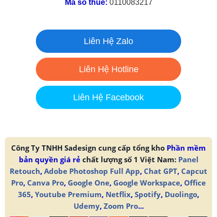
Mã số thuế:
0110083217
Liên Hệ Zalo
Liên Hệ Hotline
Liên Hệ Facebook
Công Ty TNHH Sadesign cung cấp tổng kho
Phần mềm
bản quyền giá rẻ
chất lượng số 1 Việt Nam:
Panel
Retouch
,
Adobe Photoshop Full App
,
Chat GPT
,
Capcut
Pro
,
Canva Pro
,
Google One
,
Google Workspace
,
Office
365
,
Youtube Premium
,
Netflix
,
Spotify
,
Duolingo
,
Udemy
,
Zoom Pro
...