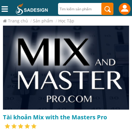
Trang chủ
/
Sản phẩm
/
Học Tập
Tài khoản Mix with the Masters Pro