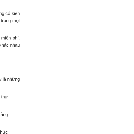
ng cố kiến
 trong một
 miễn phí.
 khác nhau
y là những
 thư
rằng
thức