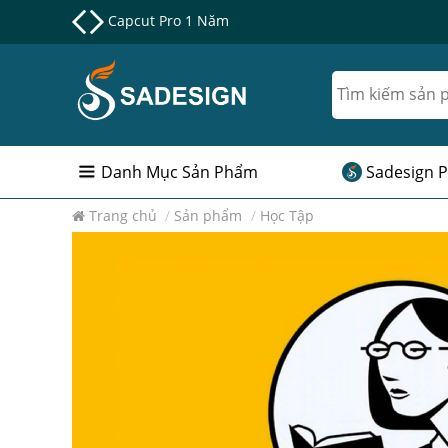
Nâng cấp Google One chính chủ Giá Siêu Rẻ
Danh Mục Sản Phẩm
Sadesign P
Trang chủ
/
Sản phẩm
/
Học Tập