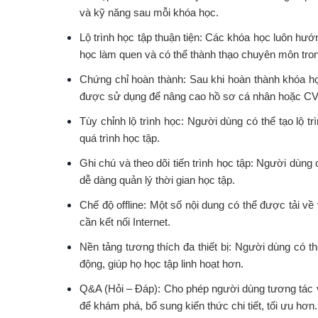
và kỹ năng sau mỗi khóa học.
Lộ trình học tập thuận tiện: Các khóa học luôn hướn
học làm quen và có thể thành thạo chuyên môn tro
Chứng chỉ hoàn thành: Sau khi hoàn thành khóa h
được sử dụng để nâng cao hồ sơ cá nhân hoặc CV
Tùy chỉnh lộ trình học: Người dùng có thể tạo lộ tr
quá trình học tập.
Ghi chú và theo dõi tiến trình học tập: Người dùng c
dễ dàng quản lý thời gian học tập.
Chế độ offline: Một số nội dung có thể được tải v
cần kết nối Internet.
Nền tảng tương thích đa thiết bị: Người dùng có t
động, giúp họ học tập linh hoạt hơn.
Q&A (Hỏi – Đáp): Cho phép người dùng tương tác v
để khám phá, bổ sung kiến thức chi tiết, tối ưu hơn.