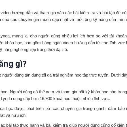
 video hướng dẫn và tham gia vào các bài kiểm tra và bài tập để củ
òn cho các chuyên gia muốn cập nhật và mở rộng kỹ năng của mình
ynda, mang lại cho người dùng nhiều lợi ích hơn so với tài khoản
iện khóa học, bao gồm hàng ngàn video hướng dẫn từ các lĩnh vực
ỹ năng nghề nghiệp trong thời đại số.
ăng gì?
 người dùng tận dụng tối đa trải nghiệm học tập trực tuyến. Dưới đâ
a học: Người dùng có thể xem và tham gia bất kỳ khóa học nào trong
n Lynda cung cấp hơn 16.900 khoá học thuộc nhiều lĩnh vực.
óa học được phát triển bởi các chuyên gia trong ngành, đảm bảo 
ật và hữu ích.
ác bài tập thực hành và bài kiểm tra giúp người dùng củng cố kiến 