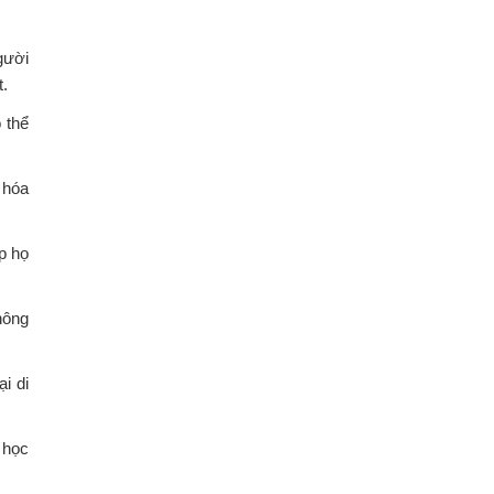
gười
t.
 thể
 hóa
úp họ
hông
i di
 học