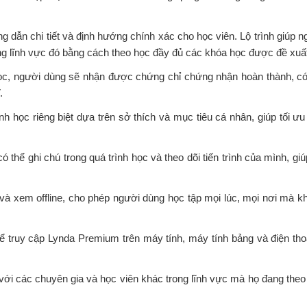
g dẫn chi tiết và định hướng chính xác cho học viên. Lộ trình giúp n
ng lĩnh vực đó bằng cách theo học đầy đủ các khóa học được đề xuấ
ọc, người dùng sẽ nhận được chứng chỉ chứng nhận hoàn thành, có
.
ình học riêng biệt dựa trên sở thích và mục tiêu cá nhân, giúp tối ưu
ó thể ghi chú trong quá trình học và theo dõi tiến trình của mình, gi
ề và xem offline, cho phép người dùng học tập mọi lúc, mọi nơi mà k
hể truy cập Lynda Premium trên máy tính, máy tính bảng và điện thoạ
ới các chuyên gia và học viên khác trong lĩnh vực mà họ đang theo