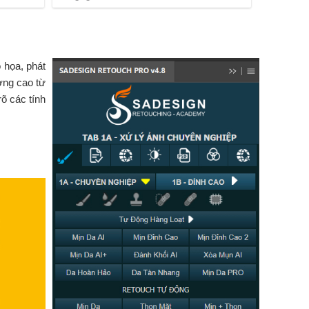
 họa, phát
ượng cao từ
õ các tính