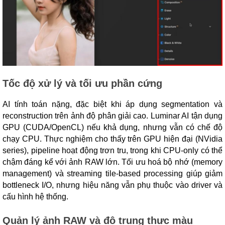
Tốc độ xử lý và tối ưu phần cứng
AI tính toán nặng, đặc biệt khi áp dụng segmentation và
reconstruction trên ảnh độ phân giải cao. Luminar AI tận dụng
GPU (CUDA/OpenCL) nếu khả dụng, nhưng vẫn có chế độ
chạy CPU. Thực nghiệm cho thấy trên GPU hiện đại (NVidia
series), pipeline hoạt động trơn tru, trong khi CPU-only có thể
chậm đáng kể với ảnh RAW lớn. Tối ưu hoá bộ nhớ (memory
management) và streaming tile-based processing giúp giảm
bottleneck I/O, nhưng hiệu năng vẫn phụ thuộc vào driver và
cấu hình hệ thống.
Quản lý ảnh RAW và độ trung thực màu