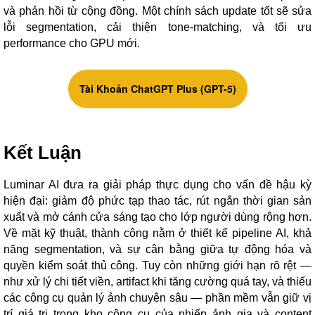
và phản hồi từ cộng đồng. Một chính sách update tốt sẽ sửa
lỗi segmentation, cải thiện tone-matching, và tối ưu
performance cho GPU mới.
Tài Khoản ChatGPT Plus (GPT-5)
Kết Luận
Luminar AI đưa ra giải pháp thực dụng cho vấn đề hậu kỳ
hiện đại: giảm độ phức tạp thao tác, rút ngắn thời gian sản
xuất và mở cánh cửa sáng tạo cho lớp người dùng rộng hơn.
Về mặt kỹ thuật, thành công nằm ở thiết kế pipeline AI, khả
năng segmentation, và sự cân bằng giữa tự động hóa và
quyền kiểm soát thủ công. Tuy còn những giới hạn rõ rệt —
như xử lý chi tiết viền, artifact khi tăng cường quá tay, và thiếu
các công cụ quản lý ảnh chuyên sâu — phần mềm vẫn giữ vị
trí giá trị trong kho công cụ của nhiếp ảnh gia và content