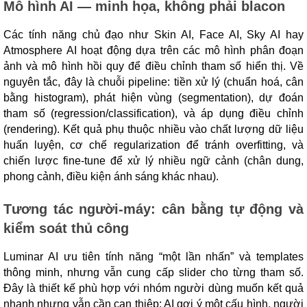
Mô hình AI — minh họa, không phải blacon
Các tính năng chủ đạo như Skin AI, Face AI, Sky AI hay
Atmosphere AI hoạt động dựa trên các mô hình phân đoạn
ảnh và mô hình hồi quy để điều chỉnh tham số hiển thị. Về
nguyên tắc, đây là chuỗi pipeline: tiền xử lý (chuẩn hoá, cân
bằng histogram), phát hiện vùng (segmentation), dự đoán
tham số (regression/classification), và áp dụng điều chỉnh
(rendering). Kết quả phụ thuộc nhiều vào chất lượng dữ liệu
huấn luyện, cơ chế regularization để tránh overfitting, và
chiến lược fine-tune để xử lý nhiều ngữ cảnh (chân dung,
phong cảnh, điều kiện ánh sáng khác nhau).
Tương tác người-máy: cân bằng tự động và
kiểm soát thủ công
Luminar AI ưu tiên tính năng “một lần nhấn” và templates
thông minh, nhưng vẫn cung cấp slider cho từng tham số.
Đây là thiết kế phù hợp với nhóm người dùng muốn kết quả
nhanh nhưng vẫn cần can thiệp: AI gợi ý một cấu hình, người