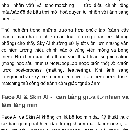
nhà, nhân vật) và tone-matching — tức điều chỉnh tông
màu/sắc độ để bầu trời mới hoà quyện tự nhiên với ánh sáng
hiện tại.
Thử nghiệm trong những trường hợp phức tạp (cành cây
mảnh, mái nhà có nhiều cấu trúc, đường chân trời không
phẳng) cho thấy Sky AI thường xử lý tốt viền lớn nhưng vẫn
có hiện tượng thiếu chính xác ở vùng viền mỏng và bóng
mềm. Độ chính xác phụ thuộc vào thuật toán segmentation
(mạng học sâu như U-Net/DeepLab hoặc biến thể) và chiến
lược post-process (matting, feathering). Khi ánh sáng
foreground và sky mới chênh lệch lớn, cần thêm bước tone-
matching thủ công để tránh cảm giác “ghép ảnh”.
Face AI & Skin AI - cân bằng giữa tự nhiên và
làm láng mịn
Face AI và Skin AI không chỉ là bộ lọc mịn da. Kỹ thuật thực
sự bao gồm phát hiện đặc trưng khuôn mặt (landmarks), tái