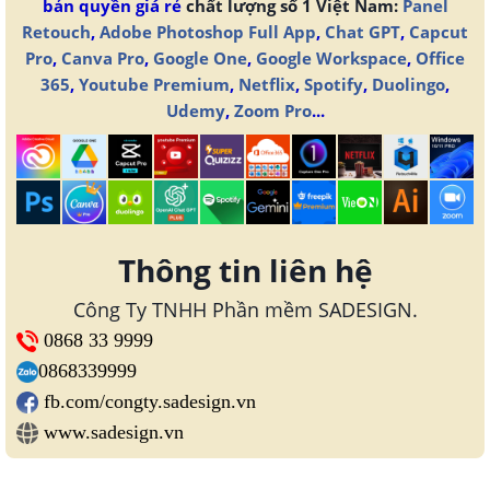
bản quyền giá rẻ
chất lượng số 1 Việt Nam:
Panel
Retouch
,
Adobe Photoshop Full App
,
Chat GPT
,
Capcut
Pro
,
Canva Pro
,
Google One
,
Google Workspace
,
Office
365
,
Youtube Premium
,
Netflix
,
Spotify
,
Duolingo
,
Udemy
,
Zoom Pro
...
Thông tin liên hệ
Công Ty TNHH Phần mềm SADESIGN.
0868 33 9999
0868339999
fb.com/congty.sadesign.vn
www.sadesign.vn