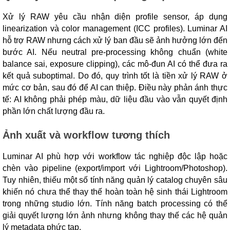
Xử lý RAW yêu cầu nhận diện profile sensor, áp dụng
linearization và color management (ICC profiles). Luminar AI
hỗ trợ RAW nhưng cách xử lý ban đầu sẽ ảnh hưởng lớn đến
bước AI. Nếu neutral pre-processing không chuẩn (white
balance sai, exposure clipping), các mô-đun AI có thể đưa ra
kết quả suboptimal. Do đó, quy trình tốt là tiền xử lý RAW ở
mức cơ bản, sau đó để AI can thiệp. Điều này phản ánh thực
tế: AI không phải phép màu, dữ liệu đầu vào vẫn quyết định
phần lớn chất lượng đầu ra.
Ảnh xuất và workflow tương thích
Luminar AI phù hợp với workflow tác nghiệp độc lập hoặc
chèn vào pipeline (export/import với Lightroom/Photoshop).
Tuy nhiên, thiếu một số tính năng quản lý catalog chuyên sâu
khiến nó chưa thể thay thế hoàn toàn hệ sinh thái Lightroom
trong những studio lớn. Tính năng batch processing có thể
giải quyết lượng lớn ảnh nhưng không thay thế các hệ quản
lý metadata phức tạp.