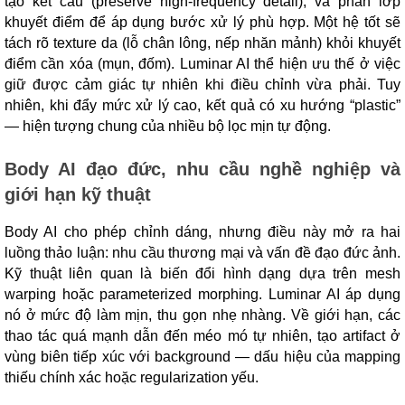
tạo kết cấu (preserve high-frequency detail), và phân lớp
khuyết điểm để áp dụng bước xử lý phù hợp. Một hệ tốt sẽ
tách rõ texture da (lỗ chân lông, nếp nhăn mảnh) khỏi khuyết
điểm cần xóa (mụn, đốm). Luminar AI thể hiện ưu thế ở việc
giữ được cảm giác tự nhiên khi điều chỉnh vừa phải. Tuy
nhiên, khi đẩy mức xử lý cao, kết quả có xu hướng “plastic”
— hiện tượng chung của nhiều bộ lọc mịn tự động.
Body AI đạo đức, nhu cầu nghề nghiệp và
giới hạn kỹ thuật
Body AI cho phép chỉnh dáng, nhưng điều này mở ra hai
luồng thảo luận: nhu cầu thương mại và vấn đề đạo đức ảnh.
Kỹ thuật liên quan là biến đổi hình dạng dựa trên mesh
warping hoặc parameterized morphing. Luminar AI áp dụng
nó ở mức độ làm mịn, thu gọn nhẹ nhàng. Về giới hạn, các
thao tác quá mạnh dẫn đến méo mó tự nhiên, tạo artifact ở
vùng biên tiếp xúc với background — dấu hiệu của mapping
thiếu chính xác hoặc regularization yếu.