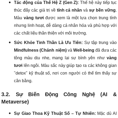
Tác động của Thế Hệ Z (Gen Z):
Thế hệ này tiếp tục
thúc đẩy các giá trị về
tính cá nhân
và
sự bền vững
.
Màu
vàng tươi
được xem là một lựa chọn trung tính
nhưng linh hoạt, dễ dàng cá nhân hóa và phù hợp với
các chất liệu thân thiện với môi trường.
Sức Khỏe Tinh Thần Là Ưu Tiên:
Sự tập trung vào
Mindfulness (Chánh niệm)
và
Well-being
đã đưa các
tông màu dịu nhẹ, mang lại sự bình yên như
vàng
tươi
lên ngôi. Màu sắc này giúp tạo ra các không gian
"detox" kỹ thuật số, nơi con người có thể tìm thấy sự
cân bằng.
3.2. Sự Biến Động Công Nghệ (AI &
Metaverse)
Sự Giao Thoa Kỹ Thuật Số – Tự Nhiên:
Mặc dù AI