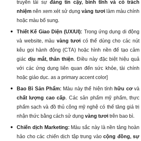
truyền tải sự
đáng tin cậy, bình tĩnh và có trách
nhiệm
nên xem xét sử dụng
vàng tươi
làm màu chính
hoặc màu bổ sung.
Thiết Kế Giao Diện (UX/UI):
Trong ứng dụng di động
và website, màu
vàng tươi
có thể dùng cho các nút
kêu gọi hành động (CTA) hoặc hình nền để tạo cảm
giác
dịu mắt, thân thiện
. Điều này đặc biệt hiệu quả
với các ứng dụng liên quan đến sức khỏe, tài chính
hoặc giáo dục. as a primary accent color]
Bao Bì Sản Phẩm:
Màu này thể hiện tính
hữu cơ
và
chất lượng cao cấp
. Các sản phẩm mỹ phẩm, thực
phẩm sạch và đồ thủ công mỹ nghệ có thể tăng giá trị
nhận thức bằng cách sử dụng
vàng tươi
trên bao bì.
Chiến dịch Marketing:
Màu sắc này là nền tảng hoàn
hảo cho các chiến dịch tập trung vào
cộng đồng, sự