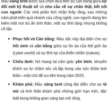
Màu
vàng tươi
được lựa chọn dựa trên sự cân bằng giữa
sự
đổi mới kỹ thuật số
và
nhu cầu về sự chân thật, kết nối
con người
. Các nhà phân tích nhận thấy rằng, sau những
năm phát triển quá nhanh của công nghệ, con người đang tìm
kiếm một nơi trú ẩn tinh thần, một sự tĩnh lặng nhưng không
cô lập.
Phục hồi và Cân bằng:
Màu sắc này đại diện cho sự
hồi sinh
và
cân bằng
giữa sự ồn ào của thế giới ảo
(cyber world) và sự tĩnh tại của thiên nhiên (nature).
Chữa lành:
Nó mang lại cảm giác
yên bình
, khuyến
khích sự tự chăm sóc và tập trung vào sức khỏe tinh
thần—một chủ đề ưu tiên trong năm 2025.
Khám phá:
Màu
vàng tươi
cũng đại diện cho sự
tò
mò
và tinh thần khám phá những giới hạn mới, đặc
biệt trong không gian sáng tạo mở rộng.