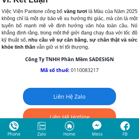
Việc Viện Pantone công bố
vàng tươi
là Màu của Năm 2025
không chỉ là một dự báo về xu hướng thị giác, mà còn là một
tuyên bố mạnh mẽ về định hướng văn hóa toàn cầu. Nó
khẳng định rằng, trong một thế giới đang chạy đua với tốc độ
kỹ thuật số,
nhu cầu về sự cân bằng, sự chân thật và sức
khỏe tinh thần
vẫn giữ vị trí tối thượng.
Công Ty TNHH Phần Mềm SADESIGN
Mã số thuế:
0110083217
Liên Hệ Zalo
Liên Hệ Hotline
Phone
Zalo
Home
Mess
FB
Liên Hệ Facebook