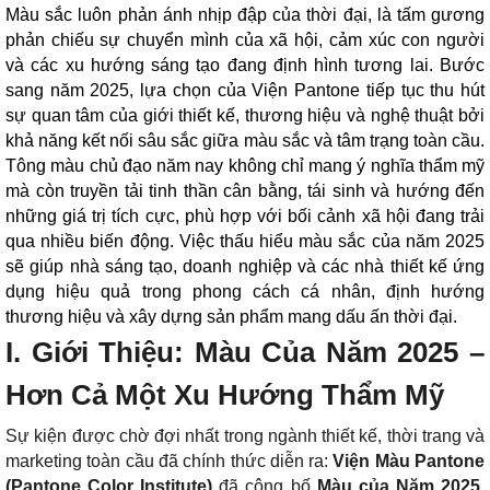
Màu sắc luôn phản ánh nhịp đập của thời đại, là tấm gương
phản chiếu sự chuyển mình của xã hội, cảm xúc con người
và các xu hướng sáng tạo đang định hình tương lai. Bước
sang năm 2025, lựa chọn của Viện Pantone tiếp tục thu hút
sự quan tâm của giới thiết kế, thương hiệu và nghệ thuật bởi
khả năng kết nối sâu sắc giữa màu sắc và tâm trạng toàn cầu.
Tông màu chủ đạo năm nay không chỉ mang ý nghĩa thẩm mỹ
mà còn truyền tải tinh thần cân bằng, tái sinh và hướng đến
những giá trị tích cực, phù hợp với bối cảnh xã hội đang trải
qua nhiều biến động. Việc thấu hiểu màu sắc của năm 2025
sẽ giúp nhà sáng tạo, doanh nghiệp và các nhà thiết kế ứng
dụng hiệu quả trong phong cách cá nhân, định hướng
thương hiệu và xây dựng sản phẩm mang dấu ấn thời đại.
I. Giới Thiệu: Màu Của Năm 2025 –
Hơn Cả Một Xu Hướng Thẩm Mỹ
Sự kiện được chờ đợi nhất trong ngành thiết kế, thời trang và
marketing toàn cầu đã chính thức diễn ra:
Viện Màu Pantone
(Pantone Color Institute)
đã công bố
Màu của Năm 2025
.