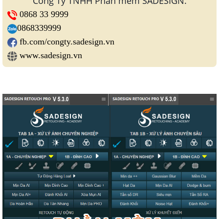
Công Ty TNHH Phần mềm SADESIGN.
0868 33 9999
0868339999
fb.com/congty.sadesign.vn
www.sadesign.vn