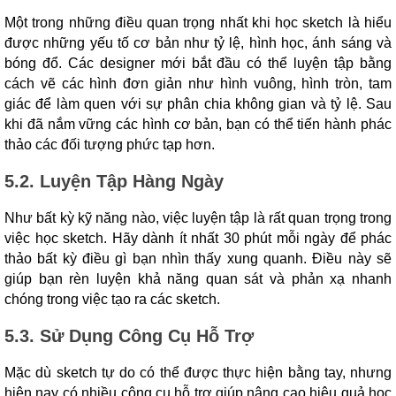
Một trong những điều quan trọng nhất khi học sketch là hiểu
được những yếu tố cơ bản như tỷ lệ, hình học, ánh sáng và
bóng đổ. Các designer mới bắt đầu có thể luyện tập bằng
cách vẽ các hình đơn giản như hình vuông, hình tròn, tam
giác để làm quen với sự phân chia không gian và tỷ lệ. Sau
khi đã nắm vững các hình cơ bản, bạn có thể tiến hành phác
thảo các đối tượng phức tạp hơn.
5.2. Luyện Tập Hàng Ngày
Như bất kỳ kỹ năng nào, việc luyện tập là rất quan trọng trong
việc học sketch. Hãy dành ít nhất 30 phút mỗi ngày để phác
thảo bất kỳ điều gì bạn nhìn thấy xung quanh. Điều này sẽ
giúp bạn rèn luyện khả năng quan sát và phản xạ nhanh
chóng trong việc tạo ra các sketch.
5.3. Sử Dụng Công Cụ Hỗ Trợ
Mặc dù sketch tự do có thể được thực hiện bằng tay, nhưng
hiện nay có nhiều công cụ hỗ trợ giúp nâng cao hiệu quả học