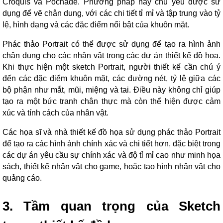
Croquis và Pochade. Phương pháp này chủ yếu được sử
dụng để vẽ chân dung, với các chi tiết tỉ mỉ và tập trung vào tỷ
lệ, hình dạng và các đặc điểm nổi bật của khuôn mặt.
Phác thảo Portrait có thể được sử dụng để tạo ra hình ảnh
chân dung cho các nhân vật trong các dự án thiết kế đồ họa.
Khi thực hiện một sketch Portrait, người thiết kế cần chú ý
đến các đặc điểm khuôn mặt, các đường nét, tỷ lệ giữa các
bộ phận như mắt, mũi, miệng và tai. Điều này không chỉ giúp
tạo ra một bức tranh chân thực mà còn thể hiện được cảm
xúc và tính cách của nhân vật.
Các họa sĩ và nhà thiết kế đồ họa sử dụng phác thảo Portrait
để tạo ra các hình ảnh chính xác và chi tiết hơn, đặc biệt trong
các dự án yêu cầu sự chính xác và độ tỉ mỉ cao như minh họa
sách, thiết kế nhân vật cho game, hoặc tạo hình nhân vật cho
quảng cáo.
3. Tầm quan trọng của Sketch