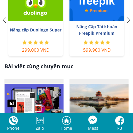
Nâng Cấp Tài khoản
Nâng cấp Duolingo Super
Freepik Premium
299,000 VNĐ
599,900 VNĐ
Bài viết cùng chuyên mục
Tính Năng Nên Biết Khi Dùng
Khái niệm phối cảnh và vai
Phone
Zalo
Home
Mess
FB