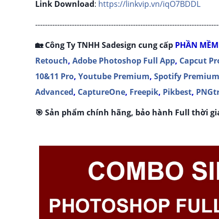
Link Download
:
https://linkvip.vn/iqO7BDDL
---------------------------------------------------------------------------
🏡 Công Ty TNHH Sadesign cung cấp
P
HẦN MỀM
Retouch
,
Adobe Photoshop Full App
,
Capcut Pr
10&11 Pro
,
Youtube Premium
,
Spotify Premiu
Advanced
,
CaptureOne
,
Freepik
,
Pikbest
,
PNGt
🎯 Sản phẩm chính hãng, bảo hành Full thời gia