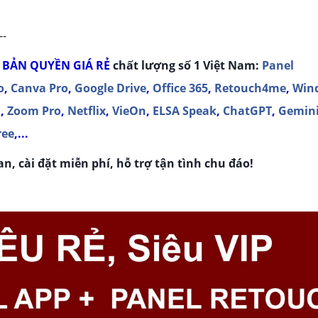
--
 BẢN QUYỀN
GIÁ RẺ
chất lượng số 1 Việt Nam:
Panel
o
,
Canva Pro
,
Google Drive
,
Office 365
,
Retouch4me
,
Win
m
,
Zoom Pro
,
Netflix
,
VieOn
,
ELSA Speak
,
ChatGPT
,
Gemin
ree
,...
n, cài đặt miễn phí, hỗ trợ tận tình chu đáo!