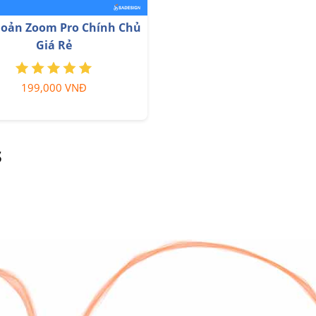
cấp Coursera PLus chính
Nâng cấp tài khoản Capt
chủ
chính hãng
399,000 VNĐ
350,000 VNĐ
s