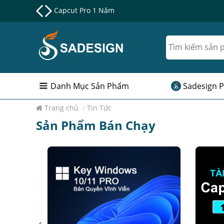
Nâng cấp Google One chính chủ Giá Siêu Rẻ
Danh Mục Sản Phẩm
Sadesign P
Trang chủ
/
Tin Tức
Sản Phẩm Bán Chạy