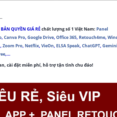
--
 BẢN QUYỀN
GIÁ RẺ
chất lượng số 1 Việt Nam:
Panel
o
,
Canva Pro
,
Google Drive
,
Office 365
,
Retouch4me
,
Win
m
,
Zoom Pro
,
Netflix
,
VieOn
,
ELSA Speak
,
ChatGPT
,
Gemin
ree
,...
n, cài đặt miễn phí, hỗ trợ tận tình chu đáo!