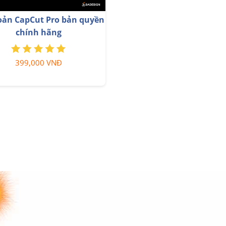
be Premium Nâng cấp TK
Adobe Photoshop Bản 
Chính Chủ
Full App Giá Rẻ
199,000 VNĐ
899,000 VNĐ