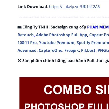
Link Download
:
https://linkvip.vn/UK14T2A6
---------------------------------------------------------------------------
🏡 Công Ty TNHH Sadesign cung cấp
P
HẦN MỀM
Retouch
,
Adobe Photoshop Full App
,
Capcut Pr
10&11 Pro
,
Youtube Premium
,
Spotify Premiu
Advanced
,
CaptureOne
,
Freepik
,
Pikbest
,
PNGt
🎯 Sản phẩm chính hãng, bảo hành Full thời gia