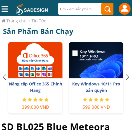
Trang chủ
/
Tin Tức
Sản Phẩm Bán Chạy
Trọn Bộ Autodesk All App
Nâng cấp Canva Pro giá rẻ
Giá Rẻ
199,000 VNĐ
1,499,000 VNĐ
SD BL025 Blue Meteora