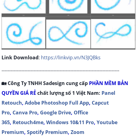
Link Download
:
https://linkvip.vn/N3JQBks
-----------------------------------------------------------------------------
🏡 Công Ty TNHH Sadesign cung cấp
P
HẦN MỀM BẢN
QUYỀN
GIÁ RẺ
chất lượng số 1 Việt Nam:
Panel
Retouch
,
Adobe Photoshop Full App
,
Capcut
Pro
,
Canva Pro
,
Google Drive
,
Office
365
,
Retouch4me
,
Windows 10&11 Pro
,
Youtube
Premium
,
Spotify Premium
,
Zoom