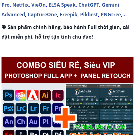
Pro
,
Netflix
,
VieOn
,
ELSA Speak
,
ChatGPT
,
Gemini
Advanced
,
CaptureOne
,
Freepik
,
Pikbest
,
PNGtree
,...
🎯 Sản phẩm chính hãng, bảo hành Full thời gian, cài
đặt miễn phí, hỗ trợ tận tình chu đáo!