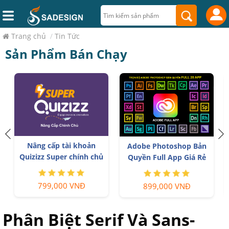
Trang chủ
/
Tin Tức
Sản Phẩm Bán Chạy
á
Nâng cấp tài khoản
Adobe Photoshop Bản
Quizizz Super chính chủ
Quyền Full App Giá Rẻ
799,000 VNĐ
899,000 VNĐ
Phân Biệt Serif Và Sans-