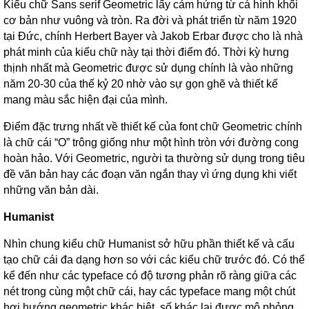
Kiểu chữ Sans serif Geometric lấy cảm hứng từ cá hình khối
cơ bản như vuông và tròn. Ra đời và phát triển từ năm 1920
tại Đức, chính Herbert Bayer và Jakob Erbar được cho là nhà
phát minh của kiểu chữ này tại thời điểm đó. Thời kỳ hưng
thịnh nhất mà Geometric được sử dụng chính là vào những
năm 20-30 của thế kỷ 20 nhờ vào sự gọn ghẽ và thiết kế
mang màu sắc hiện đại của mình.
Điểm đặc trưng nhất về thiết kế của font chữ Geometric chính
là chữ cái “O” trông giống như một hình tròn với đường cong
hoàn hảo. Với Geometric, người ta thường sử dụng trong tiêu
đề văn bản hay các đoạn văn ngắn thay vì ứng dụng khi viết
những văn bản dài.
Humanist
Nhìn chung kiểu chữ Humanist sở hữu phần thiết kế và cấu
tạo chữ cái đa dạng hơn so với các kiểu chữ trước đó. Có thể
kể đến như các typeface có độ tương phản rõ ràng giữa các
nét trong cùng một chữ cái, hay các typeface mang một chút
hơi hướng geometric khác biệt, số khác lại được mô phỏng