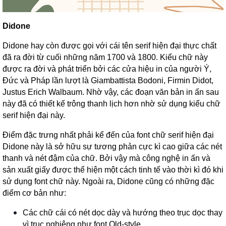
Didone
Didone hay còn được gọi với cái tên serif hiện đại thực chất
đã ra đời từ cuối những năm 1700 và 1800. Kiểu chữ này
được ra đời và phát triển bởi các cửa hiệu in của người Ý,
Đức và Pháp lần lượt là Giambattista Bodoni, Firmin Didot,
Justus Erich Walbaum. Nhờ vậy, các đoạn văn bản in ấn sau
này đã có thiết kế trông thanh lịch hơn nhờ sử dụng kiểu chữ
serif hiện đại này.
Điểm đặc trưng nhất phải kể đến của font chữ serif hiện đại
Didone này là sở hữu sự tương phản cực kì cao giữa các nét
thanh và nét đậm của chữ. Bởi vậy mà công nghệ in ấn và
sản xuất giấy được thể hiện một cách tinh tế vào thời kì đó khi
sử dụng font chữ này. Ngoài ra, Didone cũng có những đặc
điểm cơ bản như:
Các chữ cái có nét dọc dày và hướng theo trục dọc thay
vì trục nghiêng như font Old-style.