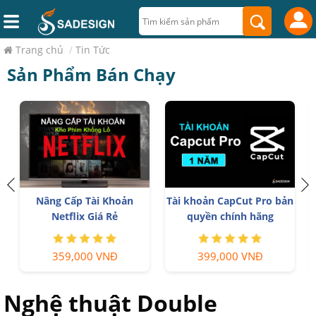
Trang chủ
/
Tin Tức
Sản Phẩm Bán Chạy
h
Nâng Cấp Tài Khoản
Tài khoản CapCut Pro bản
Netflix Giá Rẻ
quyền chính hãng
359,000 VNĐ
399,000 VNĐ
Nghệ thuật Double