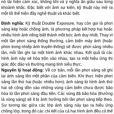
nó tái hiện cảm xúc, không khí và ý nghĩa ẩn giấu sau từng
khoảnh khắc. Đặc biệt với ảnh sự kiện, kỹ thuật này mở ra
một lối thể hiện đầy nghệ thuật và khác biệt.
Định nghĩa:
Kỹ thuật Double Exposure, hay còn gọi là phơi
sáng kép hoặc chồng ảnh, là phương pháp kết hợp hai hoặc
nhiều hình ảnh riêng biệt thành một bức ảnh duy nhất. Thay vì
một lần phơi sáng thông thường, cảm biến máy ảnh (hoặc
phim trong nhiếp ảnh truyền thống) sẽ được phơi sáng nhiều
lần, mỗi lần ghi lại một hình ảnh khác nhau. Kết quả là các
hình ảnh này sẽ hòa trộn vào nhau, tạo ra một hiệu ứng thị
giác độc đáo và thường mang tính siêu thực.
Nguyên lý hoạt động:
Về cơ bản, mỗi lần phơi sáng sẽ ghi
lại ánh sáng lên một phần của cảm biến. Khi thực hiện phơi
sáng lần thứ hai (hoặc nhiều hơn), ánh sáng từ hình ảnh thứ
hai sẽ cộng dồn vào những vùng cảm biến chưa được bão
hòa từ lần phơi sáng đầu tiên. Các vùng đã bão hòa (thường
là vùng sáng) sẽ ít bị ảnh hưởng bởi lần phơi sáng tiếp theo.
Sự tương tác giữa các lớp ánh sáng này tạo ra hiệu ứng
chồng lớp, trong đó các chi tiết của cả hai hình ảnh đều có thể