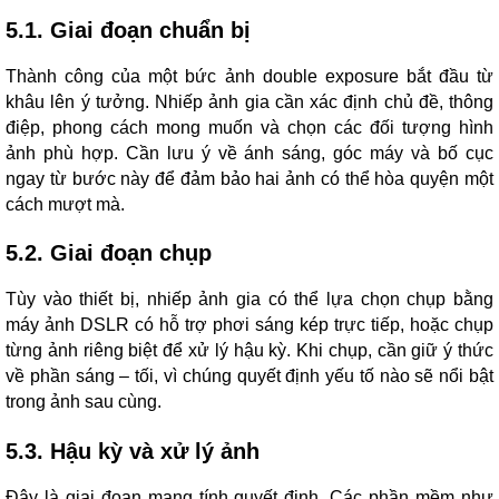
5.1. Giai đoạn chuẩn bị
Thành công của một bức ảnh double exposure bắt đầu từ
khâu lên ý tưởng. Nhiếp ảnh gia cần xác định chủ đề, thông
điệp, phong cách mong muốn và chọn các đối tượng hình
ảnh phù hợp. Cần lưu ý về ánh sáng, góc máy và bố cục
ngay từ bước này để đảm bảo hai ảnh có thể hòa quyện một
cách mượt mà.
5.2. Giai đoạn chụp
Tùy vào thiết bị, nhiếp ảnh gia có thể lựa chọn chụp bằng
máy ảnh DSLR có hỗ trợ phơi sáng kép trực tiếp, hoặc chụp
từng ảnh riêng biệt để xử lý hậu kỳ. Khi chụp, cần giữ ý thức
về phần sáng – tối, vì chúng quyết định yếu tố nào sẽ nổi bật
trong ảnh sau cùng.
5.3. Hậu kỳ và xử lý ảnh
Đây là giai đoạn mang tính quyết định. Các phần mềm như