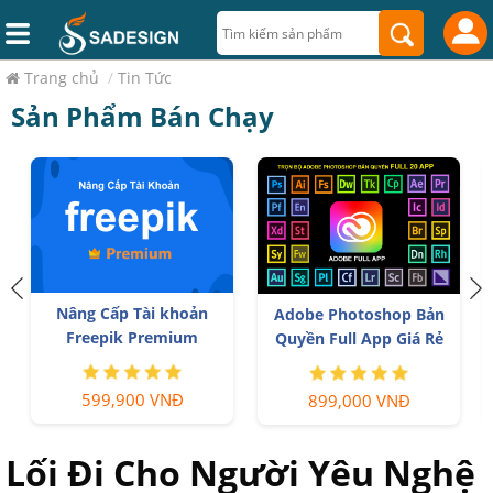
Trang chủ
/
Tin Tức
Sản Phẩm Bán Chạy
h
Nâng Cấp Tài khoản
Adobe Photoshop Bản
Freepik Premium
Quyền Full App Giá Rẻ
599,900 VNĐ
899,000 VNĐ
Lối Đi Cho Người Yêu Nghệ