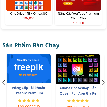
One Drive 1TB + Office 365
Nâng Cấp YouTube Premium
399,000
Chính Chủ
199,000
Sản Phẩm Bán Chạy
h
Nâng Cấp Tài khoản
Adobe Photoshop Bản
Freepik Premium
Quyền Full App Giá Rẻ
599,900 VNĐ
899,000 VNĐ