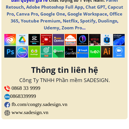
bản quyền giá rẻ
chất lượng số 1 Việt Nam:
Panel
Retouch
,
Adobe Photoshop Full App
,
Chat GPT
,
Capcut
Pro
,
Canva Pro
,
Google One
,
Google Workspace
,
Office
365
,
Youtube Premium
,
Netflix
,
Spotify
,
Duolingo
,
Udemy
,
Zoom Pro
...
Thông tin liên hệ
Công Ty TNHH Phần mềm SADESIGN.
0868 33 9999
0868339999
fb.com/congty.sadesign.vn
www.sadesign.vn