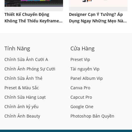
Thiết Kế Chuyển Động
Designer Cạn Ý Tưởng? Áp
Không Thể Thiếu Keyframe –
Dụng Ngay Những Mẹo Này
Đây Là Lý Do Vì Sao!
Để ‘Nạp Lại’ Sự Sáng Tạo!
Tính Năng
Cửa Hàng
Chỉnh Sửa Ảnh Cưới A
Preset Vip
Chỉnh Ảnh Phóng Sự Cưới
Tài nguyên Vip
Chỉnh Sửa Ảnh Thẻ
Panel Album Vip
Preset & Màu Sắc
Canva Pro
Chỉnh Sửa Hàng Loạt
Capcut Pro
Chỉnh ảnh kỷ yếu
Google One
Chỉnh Ảnh Beauty
Photoshop Bản Quyền