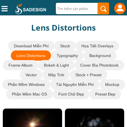
Lens Distortions
Download Miễn Phí
Stock
Họa Tiết Overlays
Lens Distortions
Typography
Background
Frame Album
Bokeh & Light
Cover Bìa Photobook
Vector
Mây Trời
Stock + Preset
Phần Mềm Windows
Tài Nguyên Miễn Phí
Mockup
Phần Mềm Mac OS
Font Chữ Đẹp
Preset Đẹp