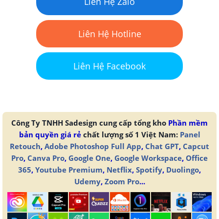
Liên Hệ Zalo
Liên Hệ Hotline
Liên Hệ Facebook
Công Ty TNHH Sadesign cung cấp tổng kho
Phần mềm
bản quyền giá rẻ
chất lượng số 1 Việt Nam:
Panel
Retouch
,
Adobe Photoshop Full App
,
Chat GPT
,
Capcut
Pro
,
Canva Pro
,
Google One
,
Google Workspace
,
Office
365
,
Youtube Premium
,
Netflix
,
Spotify
,
Duolingo
,
Udemy
,
Zoom Pro
...