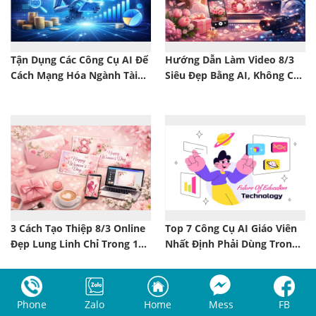
Tận Dụng Các Công Cụ AI Để
Hướng Dẫn Làm Video 8/3
Cách Mạng Hóa Ngành Tài
Siêu Đẹp Bằng AI, Không Cần
Chính: Xu Hướng Mới Nhất
Biết Edit!
2026
3 Cách Tạo Thiệp 8/3 Online
Top 7 Công Cụ AI Giáo Viên
Đẹp Lung Linh Chỉ Trong 1
Nhất Định Phải Dùng Trong
Phút
Năm 2026!
Phone
Zalo
Home
Mess
FB
Tính Năng
Cửa Hàng