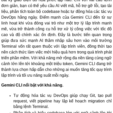
đơn giản, bạn có thể yêu cầu AI viết mã, hỗ trợ gỡ lỗi, tạo tài
liệu, phân tích toàn bộ codebase hoặc tự động hóa các tác vụ
DevOps hằng ngày. Điểm mạnh của Gemini CLI đến từ sự
linh hoạt khi vừa đóng vai trò như một trợ lý lập trình mạnh
mẽ, vừa trở thành công cụ hỗ trợ xử lý công việc với tốc độ
cao và độ chính xác ổn định. Đây là bước tiến quan trọng
giúp đưa sức mạnh AI thâm nhập sâu hơn vào môi trường
Terminal vốn rất quen thuộc với lập trình viên, đồng thời tạo
nên cách thức làm việc mới hiệu quả hơn trong quá trình phát
triển phần mềm. Với khả năng mở rộng đa nền tảng cùng ngữ
cảnh lớn lên tới khoảng một triệu token, Gemini CLI đang trở
thành lựa chọn hấp dẫn cho những ai muốn tăng tốc quy trình
lập trình và tối ưu năng suất mỗi ngày.
Gemini CLI nổi bật với khả năng.
Tự động hóa tác vụ DevOps giúp chạy Git, tạo pull
request, viết pipeline hay lập kế hoạch migration chỉ
bằng lệnh Terminal.
Phân tích và hiểu codebase lớn với ngữ cảnh lên tới