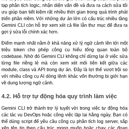
tạp phân tích logic, nhận diện vấn đề và đưa ra cách sửa tối
ưu giúp bạn tiết kiệm rất nhiều thời gian trong quá trình phát
triển phần mềm. Với những dự án lớn có cấu trúc nhiều tầng
Gemini CLI còn hỗ trợ xem xét cả file lẫn thư mục để đưa ra
gợi ý sửa lỗi chính xác hơn.
Điểm mạnh nhất nằm ở khả năng xử lý ngữ cảnh lên tới một
triệu token cho phép công cụ hiểu tổng quan toàn bộ
codebase. Nhờ đó Gemini CLI không chỉ dừng lại ở việc sửa
từng file riêng lẻ mà còn xem xét mối liên kết giữa các
module, class và API trong dự án. Đây là lợi thế vượt trội so
với nhiều công cụ AI dòng lệnh khác vốn thường bị giới hạn
về dung lượng ngữ cảnh.
4.2. Hỗ trợ tự động hóa quy trình làm việc
Gemini CLI trở thành trợ lý tuyệt vời trong việc tự động hóa
các tác vụ DevOps hoặc công việc lặp lại hằng ngày. Bạn có
thể dùng script để yêu cầu công cụ phân tích log server, sắp
xếp tệp tin theo cấu trúc mong muốn hoặc chạy các đoạn