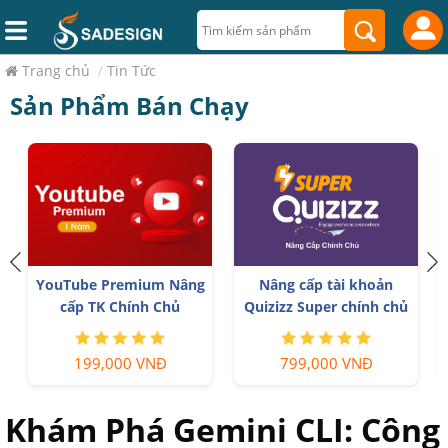
Trang chủ
/
Tin Tức
Sản Phẩm Bán Chạy
á
YouTube Premium Nâng
Nâng cấp tài khoản
cấp TK Chính Chủ
Quizizz Super chính chủ
199,000 VNĐ
799,000 VNĐ
Khám Phá Gemini CLI: Công