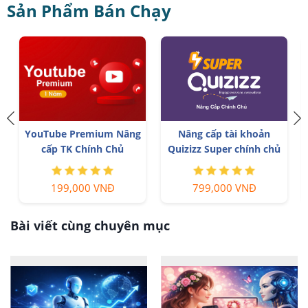
Sản Phẩm Bán Chạy
á
YouTube Premium Nâng
Nâng cấp tài khoản
cấp TK Chính Chủ
Quizizz Super chính chủ
199,000 VNĐ
799,000 VNĐ
Bài viết cùng chuyên mục