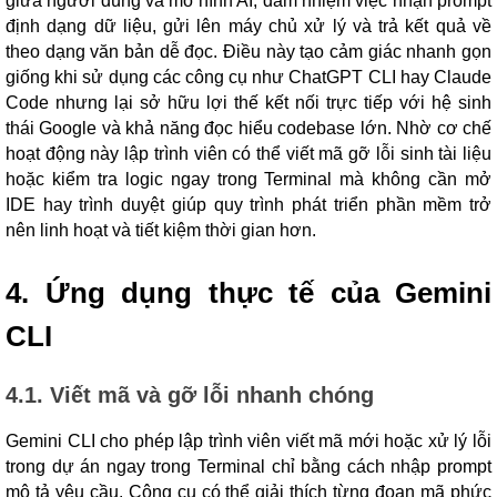
giữa người dùng và mô hình AI, đảm nhiệm việc nhận prompt
định dạng dữ liệu, gửi lên máy chủ xử lý và trả kết quả về
theo dạng văn bản dễ đọc. Điều này tạo cảm giác nhanh gọn
giống khi sử dụng các công cụ như ChatGPT CLI hay Claude
Code nhưng lại sở hữu lợi thế kết nối trực tiếp với hệ sinh
thái Google và khả năng đọc hiểu codebase lớn. Nhờ cơ chế
hoạt động này lập trình viên có thể viết mã gỡ lỗi sinh tài liệu
hoặc kiểm tra logic ngay trong Terminal mà không cần mở
IDE hay trình duyệt giúp quy trình phát triển phần mềm trở
nên linh hoạt và tiết kiệm thời gian hơn.
4. Ứng dụng thực tế của Gemini
CLI
4.1. Viết mã và gỡ lỗi nhanh chóng
Gemini CLI cho phép lập trình viên viết mã mới hoặc xử lý lỗi
trong dự án ngay trong Terminal chỉ bằng cách nhập prompt
mô tả yêu cầu. Công cụ có thể giải thích từng đoạn mã phức