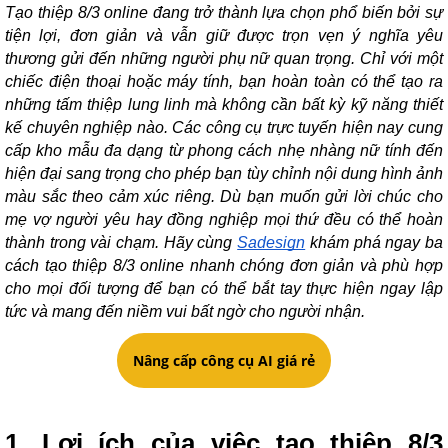
Tạo thiệp 8/3 online đang trở thành lựa chọn phổ biến bởi sự
tiện lợi, đơn giản và vẫn giữ được trọn vẹn ý nghĩa yêu
thương gửi đến những người phụ nữ quan trọng. Chỉ với một
chiếc điện thoại hoặc máy tính, bạn hoàn toàn có thể tạo ra
những tấm thiệp lung linh mà không cần bất kỳ kỹ năng thiết
kế chuyên nghiệp nào. Các công cụ trực tuyến hiện nay cung
cấp kho mẫu đa dạng từ phong cách nhẹ nhàng nữ tính đến
hiện đại sang trọng cho phép bạn tùy chỉnh nội dung hình ảnh
màu sắc theo cảm xúc riêng. Dù bạn muốn gửi lời chúc cho
mẹ vợ người yêu hay đồng nghiệp mọi thứ đều có thể hoàn
thành trong vài chạm. Hãy cùng
Sadesign
khám phá ngay ba
cách tạo thiệp 8/3 online nhanh chóng đơn giản và phù hợp
cho mọi đối tượng để bạn có thể bắt tay thực hiện ngay lập
tức và mang đến niềm vui bất ngờ cho người nhận.
Nâng cấp công cụ AI giá rẻ
1. Lợi ích của việc tạo thiệp 8/3