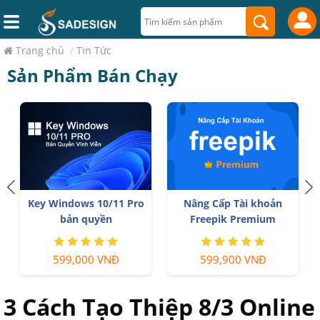
Trang chủ
/
Tin Tức
Sản Phẩm Bán Chạy
Key Windows 10/11 Pro
Nâng Cấp Tài khoản
r
bản quyền
Freepik Premium
599,000 VNĐ
599,900 VNĐ
3 Cách Tạo Thiệp 8/3 Online