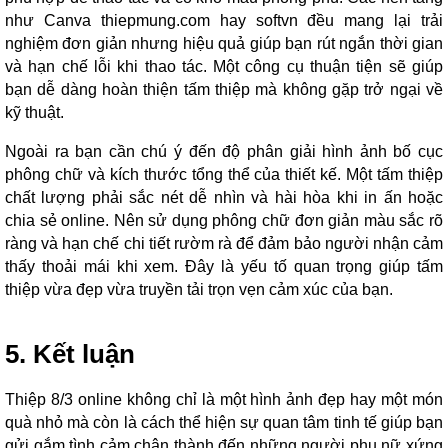
như Canva thiepmung.com hay softvn đều mang lại trải
nghiệm đơn giản nhưng hiệu quả giúp bạn rút ngắn thời gian
và hạn chế lỗi khi thao tác. Một công cụ thuận tiện sẽ giúp
bạn dễ dàng hoàn thiện tấm thiệp mà không gặp trở ngại về
kỹ thuật.
Ngoài ra bạn cần chú ý đến độ phân giải hình ảnh bố cục
phông chữ và kích thước tổng thể của thiết kế. Một tấm thiệp
chất lượng phải sắc nét dễ nhìn và hài hòa khi in ấn hoặc
chia sẻ online. Nên sử dụng phông chữ đơn giản màu sắc rõ
ràng và hạn chế chi tiết rườm rà để đảm bảo người nhận cảm
thấy thoải mái khi xem. Đây là yếu tố quan trọng giúp tấm
thiệp vừa đẹp vừa truyền tải trọn vẹn cảm xúc của bạn.
5. Kết luận
Thiệp 8/3 online không chỉ là một hình ảnh đẹp hay một món
quà nhỏ mà còn là cách thể hiện sự quan tâm tinh tế giúp bạn
gửi gắm tình cảm chân thành đến những người phụ nữ xứng