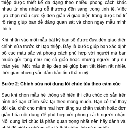
thiệp được thiết kế đa dạng theo nhiều phong cách khác
nhau từ nhẹ nhàng dễ thương đến sang trọng tinh tế. Việc
lựa chọn mẫu cực kỳ đơn giản vì giao diện trang được bố trí
rõ ràng giúp bạn dễ dàng quan sát và chọn ngay mẫu mình
thích.
Khi nhấn vào một mẫu bất kỳ bạn sẽ được đưa đến giao diện
chỉnh sửa trước khi tạo thiệp. Đây là bước giúp bạn xác định
bố cục màu sắc và phong cách phù hợp với người mà bạn
muốn gửi tặng như mẹ cô giáo hoặc những người phụ nữ
thân yêu. Một mẫu thiệp đẹp sẽ giúp bạn tiết kiệm rất nhiều
thời gian nhưng vẫn đảm bảo tính thẩm mỹ.
Bước 2: Chỉnh sửa nội dung lời chúc tùy theo cảm xúc
Sau khi chọn mẫu hệ thống sẽ hiển thị câu chúc có sẵn trên
hình để bạn chỉnh sửa lại theo mong muốn. Bạn có thể thay
đổi câu chữ cho mềm mại hơn tăng sự chân thành hoặc đơn
giản hóa nội dung để phù hợp với phong cách người nhận.
Nội dung lời chúc là phần quan trọng nhất nên hãy dành vài
phút để viết ra những câu từ thật chân tình và ý nghĩa.