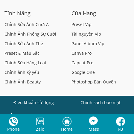
Tính Năng
Cửa Hàng
Chỉnh Sửa Ảnh Cưới A
Preset Vip
Chỉnh Ảnh Phóng Sự Cưới
Tài nguyên Vip
Chỉnh Sửa Ảnh Thẻ
Panel Album Vip
Preset & Màu Sắc
Canva Pro
Chỉnh Sửa Hàng Loạt
Capcut Pro
Chỉnh ảnh kỷ yếu
Google One
Chỉnh Ảnh Beauty
Photoshop Bản Quyền
Điều khoản sử dụng
Chính sách bảo mật
CÔNG TY TNHH SADESIGN
Hotline:
(+84)868339999
Phone
Zalo
Home
Mess
FB