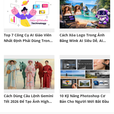
Top 7 Công Cụ AI Giáo Viên
Cách Xóa Logo Trong Ảnh
Nhất Định Phải Dùng Trong
Bằng Wink AI Siêu Dễ, Ai
Năm 2026!
Cũng Làm Được!
Cách Dùng Câu Lệnh Gemini
10 Kỹ Năng Photoshop Cơ
Tết 2026 Để Tạo Ảnh High
Bản Cho Người Mới Bắt Đầu
Fashion Sang – Xịn – Mịn