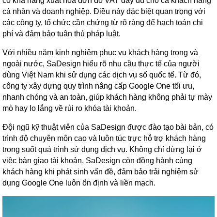
có khả năng xuất hóa đơn đỏ VAT đầy đủ cho cả khách hàng
cá nhân và doanh nghiệp. Điều này đặc biệt quan trọng với
các công ty, tổ chức cần chứng từ rõ ràng để hạch toán chi
phí và đảm bảo tuân thủ pháp luật.
Với nhiều năm kinh nghiệm phục vụ khách hàng trong và
ngoài nước, SaDesign hiểu rõ nhu cầu thực tế của người
dùng Việt Nam khi sử dụng các dịch vụ số quốc tế. Từ đó,
công ty xây dựng quy trình nâng cấp Google One tối ưu,
nhanh chóng và an toàn, giúp khách hàng không phải tự mày
mò hay lo lắng về rủi ro khóa tài khoản.
Đội ngũ kỹ thuật viên của SaDesign được đào tạo bài bản, có
trình độ chuyên môn cao và luôn túc trực hỗ trợ khách hàng
trong suốt quá trình sử dụng dịch vụ. Không chỉ dừng lại ở
việc bàn giao tài khoản, SaDesign còn đồng hành cùng
khách hàng khi phát sinh vấn đề, đảm bảo trải nghiệm sử
dụng Google One luôn ổn định và liền mạch.