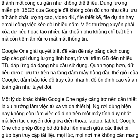
thành một công cụ gần như không thể thiếu. Dung lượng
miễn phí 15GB của Google đã không còn đủ cho nhu cầu lưu
trữ ảnh chất lượng cao, video 4K, file thiết kế, file dự án hay
email công việc kéo dài nhiều năm. Việc thường xuyên phải
xóa dữ liệu hoặc tạo nhiều tài khoản phụ không chỉ bất tiện
mà còn tiềm ẩn rủi ro mất mát thông tin.
Google One giải quyết triệt để vấn đề này bằng cách cung
cấp các gói dung lượng linh hoạt, từ vài trăm GB đến nhiều
TB, đáp ứng đa dạng nhu cầu sử dụng. Quan trọng hơn, dữ
liệu được lưu trữ trên hạ tầng đám mây hàng đầu thế giới của
Google, đảm bảo tốc độ truy cập nhanh, độ ổn định cao và an
toàn gần như tuyệt đối.
Một lý do khác khiến Google One ngày càng trở nên cần thiết
là xu hướng làm việc từ xa và đa thiết bị. Người dùng hiện
nay không còn làm việc cố định trên một máy tính duy nhất
mà liên tục chuyển đổi giữa điện thoại, laptop, tablet. Google
One cho phép đồng bộ dữ liệu liền mạch giữa các thiết bị,
giúp bạn truy cập tài liệu mọi lúc, mọi nơi mà không cần mang