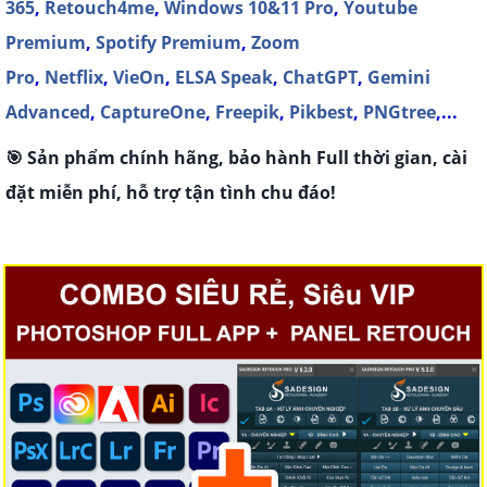
365
,
Retouch4me
,
Windows 10&11 Pro
,
Youtube
Premium
,
Spotify Premium
,
Zoom
Pro
,
Netflix
,
VieOn
,
ELSA Speak
,
ChatGPT
,
Gemini
Advanced
,
CaptureOne
,
Freepik
,
Pikbest
,
PNGtree
,...
🎯 Sản phẩm chính hãng, bảo hành Full thời gian, cài
đặt miễn phí, hỗ trợ tận tình chu đáo!