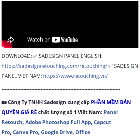
DOWNLOAD: ✅ SADESIGN PANEL ENGLISH:
https://sadesignretouching.com/retouching/
✅ SADESIGN
PANEL VIET NAM:
https://www.retouching.vn/
----------------------------------------------------------------------------
🏡 Công Ty TNHH Sadesign cung cấp
P
HẦN MỀM BẢN
QUYỀN
GIÁ RẺ
chất lượng số 1 Việt Nam:
Panel
Retouch
,
Adobe Photoshop Full App
,
Capcut
Pro
,
Canva Pro
,
Google Drive
,
Office