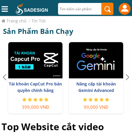
Trang chủ
/
Tin Tức
Sản Phẩm Bán Chạy
Tài khoản CapCut Pro bản
Nâng cấp tài khoản
p
quyền chính hãng
Gemini Advanced
399,000 VNĐ
99,000 VNĐ
Top Website cắt video