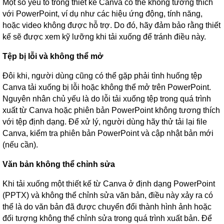
Một số yếu tố trong thiết kế Canva có thể không tương thích
với PowerPoint, ví dụ như các hiệu ứng động, tính năng,
hoặc video không được hỗ trợ. Do đó, hãy đảm bảo rằng thiết
kế sẽ được xem kỹ lưỡng khi tải xuống để tránh điều này.
Tệp bị lỗi và không thể mở
Đôi khi, người dùng cũng có thể gặp phải tình huống tệp
Canva tải xuống bị lỗi hoặc không thể mở trên PowerPoint.
Nguyên nhân chủ yếu là do lỗi tải xuống tệp trong quá trình
xuất từ ​​Canva hoặc phiên bản PowerPoint không tương thích
với tệp định dạng. Để xử lý, người dùng hãy thử tải lại file
Canva, kiểm tra phiên bản PowerPoint và cập nhật bản mới
(nếu cần).
Văn bản không thể chỉnh sửa
Khi tải xuống một thiết kế từ Canva ở định dạng PowerPoint
(PPTX) và không thể chỉnh sửa văn bản, điều này xảy ra có
thể là do văn bản đã được chuyển đổi thành hình ảnh hoặc
đối tượng không thể chỉnh sửa trong quá trình xuất bản. Để