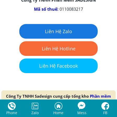
Công Ty TNHH Phần Mềm SADESIGN
Mã số thuế:
0110083217
Liên Hệ Zalo
Liên Hệ Hotline
Liên Hệ Facebook
Công Ty TNHH Sadesign cung cấp tổng kho
Phần mềm
bản quyền giá rẻ
chất lượng số 1 Việt Nam:
Panel
Retouch
,
Adobe Photoshop Full App
,
Chat GPT
,
Capcut
Phone
Zalo
Home
Mess
FB
Pro
,
Canva Pro
,
Google One
,
Google Workspace
,
Office