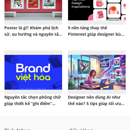
Poster là gì? Khám phá lịch
9 nền tảng thay thế
sử, xu hướng và nguyên tắc
Pinterest giúp designer bùng
thiết kế poster hiện đại
nổ ý tưởng sáng tạo
Nguyên tắc chọn phông chữ
Designer nên dùng AI như
giúp thiết kế “ghi điểm”
thế nào? 5 tips giúp tối ưu
ngay lập tức
quy trình thiết kế