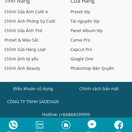
Tính Năng
Cửa Hàng
Chỉnh Sửa Ảnh Cưới A
Preset Vip
Chỉnh Ảnh Phóng Sự Cưới
Tài nguyên Vip
Chỉnh Sửa Ảnh Thẻ
Panel Album Vip
Preset & Màu Sắc
Canva Pro
Chỉnh Sửa Hàng Loạt
Capcut Pro
Chỉnh ảnh kỷ yếu
Google One
Chỉnh Ảnh Beauty
Photoshop Bản Quyền
Điều khoản sử dụng
Chính sách bảo mật
CÔNG TY TNHH SADESIGN
Hotline:
(+84)868339999