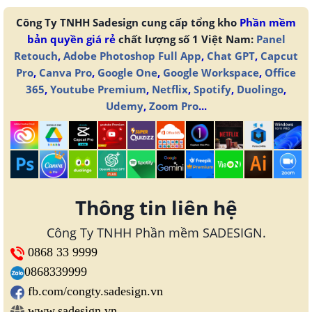
Công Ty TNHH Sadesign cung cấp tổng kho
Phần mềm
bản quyền giá rẻ
chất lượng số 1 Việt Nam:
Panel
Retouch
,
Adobe Photoshop Full App
,
Chat GPT
,
Capcut
Pro
,
Canva Pro
,
Google One
,
Google Workspace
,
Office
365
,
Youtube Premium
,
Netflix
,
Spotify
,
Duolingo
,
Udemy
,
Zoom Pro
...
Thông tin liên hệ
Công Ty TNHH Phần mềm SADESIGN.
0868 33 9999
0868339999
fb.com/congty.sadesign.vn
www.sadesign.vn