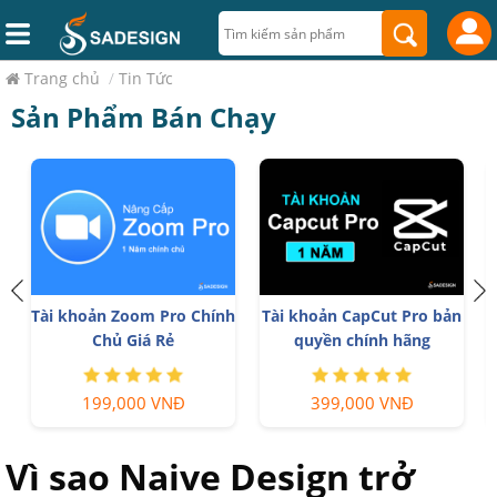
Trang chủ
/
Tin Tức
Sản Phẩm Bán Chạy
Tài khoản Zoom Pro Chính
Tài khoản CapCut Pro bản
Chủ Giá Rẻ
quyền chính hãng
199,000 VNĐ
399,000 VNĐ
Vì sao Naive Design trở