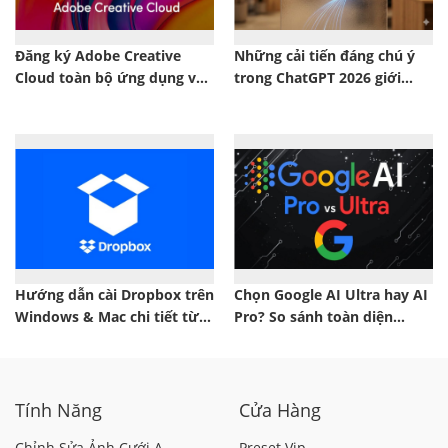
Đăng ký Adobe Creative
Những cải tiến đáng chú ý
Cloud toàn bộ ứng dụng và
trong ChatGPT 2026 giới
100GB lưu trữ đám mây với
công nghệ không nên bỏ lỡ
chi phí tiết kiệm
Hướng dẫn cài Dropbox trên
Chọn Google AI Ultra hay AI
Windows & Mac chi tiết từ
Pro? So sánh toàn diện
A-Z
trước khi quyết định
Tính Năng
Cửa Hàng
Chỉnh Sửa Ảnh Cưới A
Preset Vip