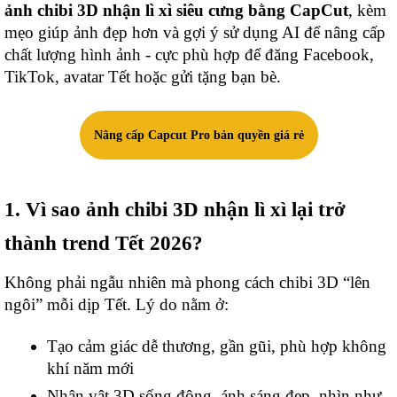
ảnh chibi 3D nhận lì xì siêu cưng bằng CapCut
, kèm
mẹo giúp ảnh đẹp hơn và gợi ý sử dụng AI để nâng cấp
chất lượng hình ảnh - cực phù hợp để đăng Facebook,
TikTok, avatar Tết hoặc gửi tặng bạn bè.
Nâng cấp Capcut Pro bản quyền giá rẻ
1. Vì sao ảnh chibi 3D nhận lì xì lại trở
thành trend Tết 2026?
Không phải ngẫu nhiên mà phong cách chibi 3D “lên
ngôi” mỗi dịp Tết. Lý do nằm ở:
Tạo cảm giác dễ thương, gần gũi, phù hợp không
khí năm mới
Nhân vật 3D sống động, ánh sáng đẹp, nhìn như