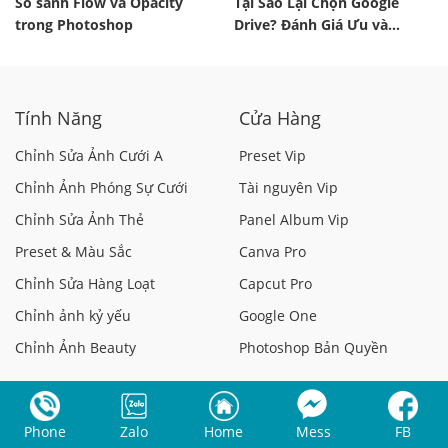
So sánh Flow và Opacity
Tại Sao Lại Chọn Google
trong Photoshop
Drive? Đánh Giá Ưu và
Nhược Điểm Một Cách
Khách Quan
Tính Năng
Cửa Hàng
Chỉnh Sửa Ảnh Cưới A
Preset Vip
Chỉnh Ảnh Phóng Sự Cưới
Tài nguyên Vip
Chỉnh Sửa Ảnh Thẻ
Panel Album Vip
Preset & Màu Sắc
Canva Pro
Chỉnh Sửa Hàng Loạt
Capcut Pro
Chỉnh ảnh kỷ yếu
Google One
Chỉnh Ảnh Beauty
Photoshop Bản Quyền
Điều khoản sử dụng
Chính sách bảo mật
Phone
Zalo
Home
Mess
FB