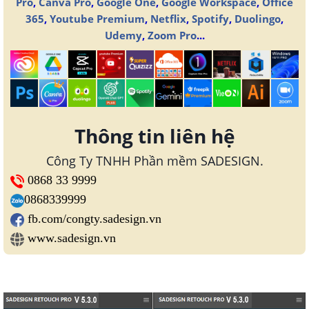
Pro
,
Canva Pro
,
Google One
,
Google Workspace
,
Office
365
,
Youtube Premium
,
Netflix
,
Spotify
,
Duolingo
,
Udemy
,
Zoom Pro
...
Thông tin liên hệ
Công Ty TNHH Phần mềm SADESIGN.
0868 33 9999
0868339999
fb.com/congty.sadesign.vn
www.sadesign.vn