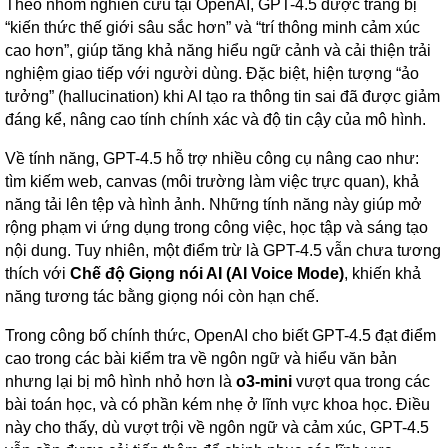
Theo nhóm nghiên cứu tại OpenAI, GPT-4.5 được trang bị
“kiến thức thế giới sâu sắc hơn” và “trí thông minh cảm xúc
cao hơn”, giúp tăng khả năng hiểu ngữ cảnh và cải thiện trải
nghiệm giao tiếp với người dùng. Đặc biệt, hiện tượng “ảo
tưởng” (hallucination) khi AI tạo ra thông tin sai đã được giảm
đáng kể, nâng cao tính chính xác và độ tin cậy của mô hình.
Về tính năng, GPT-4.5 hỗ trợ nhiều công cụ nâng cao như:
tìm kiếm web, canvas (môi trường làm việc trực quan), khả
năng tải lên tệp và hình ảnh. Những tính năng này giúp mở
rộng phạm vi ứng dụng trong công việc, học tập và sáng tạo
nội dung. Tuy nhiên, một điểm trừ là GPT-4.5 vẫn chưa tương
thích với
Chế độ Giọng nói AI (AI Voice Mode)
, khiến khả
năng tương tác bằng giọng nói còn hạn chế.
Trong công bố chính thức, OpenAI cho biết GPT-4.5 đạt điểm
cao trong các bài kiểm tra về ngôn ngữ và hiểu văn bản
nhưng lại bị mô hình nhỏ hơn là
o3-mini
vượt qua trong các
bài toán học, và có phần kém nhẹ ở lĩnh vực khoa học. Điều
này cho thấy, dù vượt trội về ngôn ngữ và cảm xúc, GPT-4.5