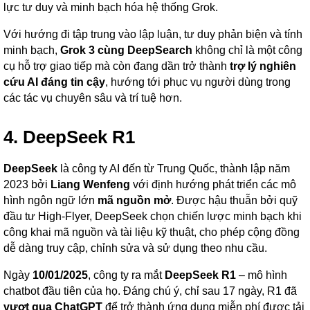
lực tư duy và minh bạch hóa hệ thống Grok.
Với hướng đi tập trung vào lập luận, tư duy phản biện và tính
minh bạch,
Grok 3 cùng DeepSearch
không chỉ là một công
cụ hỗ trợ giao tiếp mà còn đang dần trở thành
trợ lý nghiên
cứu AI đáng tin cậy
, hướng tới phục vụ người dùng trong
các tác vụ chuyên sâu và trí tuệ hơn.
4. DeepSeek R1
DeepSeek
là công ty AI đến từ Trung Quốc, thành lập năm
2023 bởi
Liang Wenfeng
với định hướng phát triển các mô
hình ngôn ngữ lớn
mã nguồn mở
. Được hậu thuẫn bởi quỹ
đầu tư High-Flyer, DeepSeek chọn chiến lược minh bạch khi
công khai mã nguồn và tài liệu kỹ thuật, cho phép cộng đồng
dễ dàng truy cập, chỉnh sửa và sử dụng theo nhu cầu.
Ngày
10/01/2025
, công ty ra mắt
DeepSeek R1
– mô hình
chatbot đầu tiên của họ. Đáng chú ý, chỉ sau 17 ngày, R1 đã
vượt qua ChatGPT
để trở thành ứng dụng miễn phí được tải