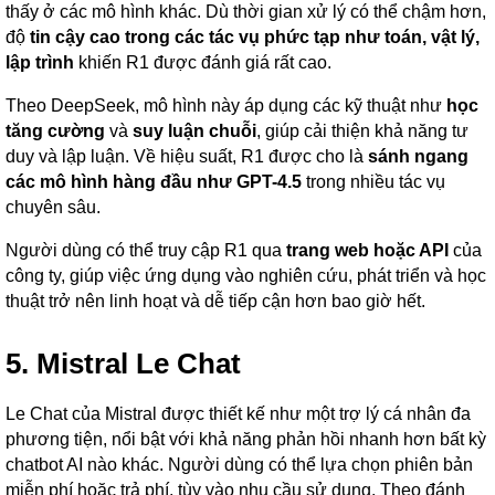
thấy ở các mô hình khác. Dù thời gian xử lý có thể chậm hơn,
độ
tin cậy cao trong các tác vụ phức tạp như toán, vật lý,
lập trình
khiến R1 được đánh giá rất cao.
Theo DeepSeek, mô hình này áp dụng các kỹ thuật như
học
tăng cường
và
suy luận chuỗi
, giúp cải thiện khả năng tư
duy và lập luận. Về hiệu suất, R1 được cho là
sánh ngang
các mô hình hàng đầu như GPT-4.5
trong nhiều tác vụ
chuyên sâu.
Người dùng có thể truy cập R1 qua
trang web hoặc API
của
công ty, giúp việc ứng dụng vào nghiên cứu, phát triển và học
thuật trở nên linh hoạt và dễ tiếp cận hơn bao giờ hết.
5. Mistral Le Chat
Le Chat của Mistral được thiết kế như một trợ lý cá nhân đa
phương tiện, nổi bật với khả năng phản hồi nhanh hơn bất kỳ
chatbot AI nào khác. Người dùng có thể lựa chọn phiên bản
miễn phí hoặc trả phí, tùy vào nhu cầu sử dụng. Theo đánh