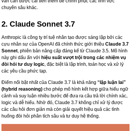
vẫn cần được cải tiến thêm để chinh phục các lĩnh vực
chuyên sâu khác.
2. Claude Sonnet 3.7
Anthropic là công ty trí tuệ nhân tạo được sáng lập bởi các
cựu nhân sự của OpenAI đã chính thức giới thiệu
Claude 3.7
Sonnet
, phiên bản nâng cấp đáng kể từ Claude 3.5. Mô hình
này ghi dấu ấn với
hiệu suất vượt trội trong các nhiệm vụ
đòi hỏi tư duy logic
, đặc biệt là lập trình, toán học và xử lý
các yêu cầu phức tạp.
Điểm nổi bật nhất của Claude 3.7 là khả năng
“lập luận lai”
(hybrid reasoning)
cho phép mô hình kết hợp giữa hiểu ngữ
cảnh và suy luận nhiều bước để đưa ra câu trả lời chính xác,
logic và dễ hiểu. Nhờ đó, Claude 3.7 không chỉ xử lý được
các câu hỏi đơn giản mà còn giải quyết hiệu quả các tình
huống đòi hỏi phân tích sâu và tư duy hệ thống.