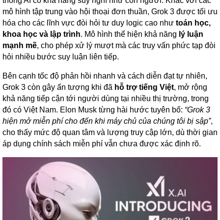
thống AI có khả năng suy nghĩ như con người. Khác với các
mô hình tập trung vào hội thoại đơn thuần, Grok 3 được tối ưu
hóa cho các lĩnh vực đòi hỏi tư duy logic cao như
toán học,
khoa học và lập trình
. Mô hình thể hiện khả năng
lý luận
mạnh mẽ
, cho phép xử lý mượt mà các truy vấn phức tạp đòi
hỏi nhiều bước suy luận liên tiếp.
Bên cạnh tốc độ phản hồi nhanh và cách diễn đạt tự nhiên,
Grok 3 còn gây ấn tượng khi đã
hỗ trợ tiếng Việt
, mở rộng
khả năng tiếp cận tới người dùng tại nhiều thị trường, trong
đó có Việt Nam. Elon Musk từng hài hước tuyên bố:
“Grok 3
hiện mở miễn phí cho đến khi máy chủ của chúng tôi bị sập”
,
cho thấy mức độ quan tâm và lượng truy cập lớn, dù thời gian
áp dụng chính sách miễn phí vẫn chưa được xác định rõ.