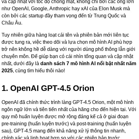
và cập nhật với tốc độ chóng mặt, không chỉ bởi các ông lớn
như OpenAI, Google, Anthropic hay xAI của Elon Musk mà
còn bởi các startup đầy tham vọng đến từ Trung Quốc và
Châu Âu.
Tuy nhiên giữa hàng loạt cái tên và phiên bản mới liên tục
được tung ra, việc theo dõi và lựa chọn mô hình AI phù hợp
trở nên không hề dễ dàng với người dùng phổ thông lẫn giới
chuyên môn. Để giúp bạn có cái nhìn tổng quan và cập nhật
nhất, dưới đây là
danh sách 7 mô hình AI nổi bật nhất năm
2025
, cùng tìm hiểu thôi nào!
1. OpenAI GPT-4.5 Orion
OpenAI đã chính thức trình làng GPT-4.5 Orion, một mô hình
ngôn ngữ lớn và tiên tiến nhất của hãng cho đến hiện tại. Với
quy mô huấn luyện được mở rộng đáng kể cả ở giai đoạn
pre-training (huấn luyện trước) và post-training (huấn luyện
sau), GPT-4.5 mang đến khả năng xử lý thông tin nhanh,
chính xác và linh hoạt hơn so với các phiên bản trước.