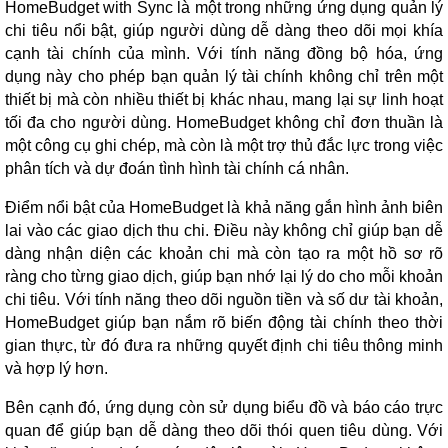
HomeBudget with Sync là một trong những ứng dụng quản lý
chi tiêu nổi bật, giúp người dùng dễ dàng theo dõi mọi khía
cạnh tài chính của mình. Với tính năng đồng bộ hóa, ứng
dụng này cho phép bạn quản lý tài chính không chỉ trên một
thiết bị mà còn nhiều thiết bị khác nhau, mang lại sự linh hoạt
tối đa cho người dùng. HomeBudget không chỉ đơn thuần là
một công cụ ghi chép, mà còn là một trợ thủ đắc lực trong việc
phân tích và dự đoán tình hình tài chính cá nhân.
Điểm nổi bật của HomeBudget là khả năng gắn hình ảnh biên
lai vào các giao dịch thu chi. Điều này không chỉ giúp bạn dễ
dàng nhận diện các khoản chi mà còn tạo ra một hồ sơ rõ
ràng cho từng giao dịch, giúp bạn nhớ lại lý do cho mỗi khoản
chi tiêu. Với tính năng theo dõi nguồn tiền và số dư tài khoản,
HomeBudget giúp bạn nắm rõ biến động tài chính theo thời
gian thực, từ đó đưa ra những quyết định chi tiêu thông minh
và hợp lý hơn.
Bên cạnh đó, ứng dụng còn sử dụng biểu đồ và báo cáo trực
quan để giúp bạn dễ dàng theo dõi thói quen tiêu dùng. Với