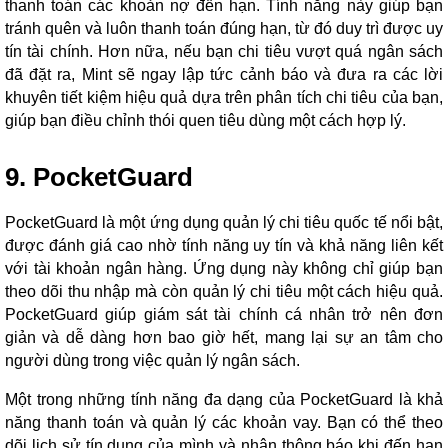
thanh toán các khoản nợ đến hạn. Tính năng này giúp bạn
tránh quên và luôn thanh toán đúng hạn, từ đó duy trì được uy
tín tài chính. Hơn nữa, nếu bạn chi tiêu vượt quá ngân sách
đã đặt ra, Mint sẽ ngay lập tức cảnh báo và đưa ra các lời
khuyên tiết kiệm hiệu quả dựa trên phân tích chi tiêu của bạn,
giúp bạn điều chỉnh thói quen tiêu dùng một cách hợp lý.
9. PocketGuard
PocketGuard là một ứng dụng quản lý chi tiêu quốc tế nổi bật,
được đánh giá cao nhờ tính năng uy tín và khả năng liên kết
với tài khoản ngân hàng. Ứng dụng này không chỉ giúp bạn
theo dõi thu nhập mà còn quản lý chi tiêu một cách hiệu quả.
PocketGuard giúp giám sát tài chính cá nhân trở nên đơn
giản và dễ dàng hơn bao giờ hết, mang lại sự an tâm cho
người dùng trong việc quản lý ngân sách.
Một trong những tính năng đa dạng của PocketGuard là khả
năng thanh toán và quản lý các khoản vay. Bạn có thể theo
dõi lịch sử tín dụng của mình và nhận thông báo khi đến hạn