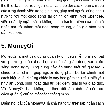
gia đình, mang lại sự toàn diện trong quản lý tài chính. Bạn có
thể thiết lập mục tiêu ngân sách và theo dõi các khoản chi tiêu
của từng thành viên trong gia đình, giúp mọi người cùng nhau
hướng tới một cuộc sống tài chính ổn định. Với Spendee,
việc quản lý ngân sách không chỉ là trách nhiệm của một cá
nhân mà trở thành một hoạt động chung, giúp gia đình bạn
gắn kết hơn.
5. MoneyOi
MoneyOi là một ứng dụng quản lý chi tiêu miễn phí, nổi bật
với phương pháp khoa học và dễ dàng áp dụng vào cuộc
sống hàng ngày. Ứng dụng này áp dụng triệt để quy tắc 6
chiếc lọ tài chính, giúp người dùng phân bổ tài chính một
cách hiệu quả. Những chiếc lọ này bao gồm nhu cầu thiết yếu
như ăn uống, sinh hoạt, đầu tư, tiết kiệm, giải trí và giáo dục.
Với MoneyOi, bạn không chỉ theo dõi tài chính mà còn học
cách quản lý chúng một cách thông minh.
Điểm nổi bật của MoneyOi là khả năng tự thiết lập ngân sách