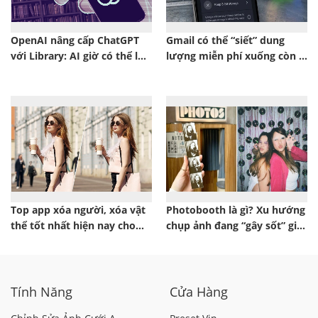
OpenAI nâng cấp ChatGPT
Gmail có thể “siết” dung
với Library: AI giờ có thể lưu
lượng miễn phí xuống còn 5
trữ tài liệu dài hạn
GB
Top app xóa người, xóa vật
Photobooth là gì? Xu hướng
thể tốt nhất hiện nay cho
chụp ảnh đang “gây sốt” giới
điện thoại và máy tính
trẻ
Tính Năng
Cửa Hàng