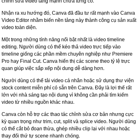
chỉnh sửa video tăng mạnh chưa từng có.
Nhận ra xu hướng đó, Canva đã đầu tư rất mạnh vào Canva
Video Editor nhằm biến nền tảng này thành công cụ sản xuất
video toàn diện.
Một trong những tính năng nổi bật nhất là video timeline
editing. Người dùng có thể kéo thả video trực tiếp vào
timeline giống các phần mềm chuyên nghiệp như Premiere
Pro hay Final Cut. Canva hiển thị các scene theo tỷ lệ trực
quan giúp việc sắp xếp nội dung dễ dàng hơn.
Người dùng có thể tải video cá nhân hoặc sử dụng thư viện
stock content miễn phí có sẵn trên Canva. Đây là lợi thế rất
lớn với nhà sáng tạo nội dung vì không cần phải tìm kiếm
video từ nhiều nguồn khác nhau.
Canva còn hỗ trợ các thao tác chỉnh sửa cơ bản nhưng cực
kỳ quan trọng như trim, cut, split và splice video. Người dùng
có thể cắt bỏ đoạn thừa, ghép nhiều clip lại với nhau hoặc
thay đổi thứ tự scene nhanh chóng.