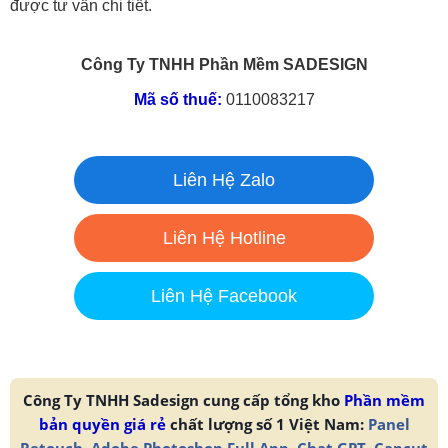
được tư vấn chi tiết.
Công Ty TNHH Phần Mềm SADESIGN
Mã số thuế:
0110083217
Liên Hệ Zalo
Liên Hệ Hotline
Liên Hệ Facebook
Công Ty TNHH Sadesign cung cấp tổng kho
Phần mềm
bản quyền giá rẻ
chất lượng số 1 Việt Nam:
Panel
Retouch
,
Adobe Photoshop Full App
,
Chat GPT
,
Capcut