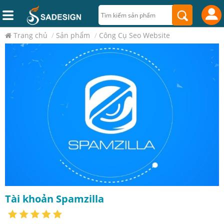
Trang chủ
/
Sản phẩm
/
Công Cụ Seo Website
Tài khoản Spamzilla