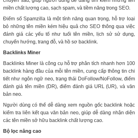
chuyên sâu, giúp người dùng dễ dàng tìm kiếm những tên
miền chất lượng cao, sạch spam, và tiềm năng trong SEO.
Điểm số Spamzilla là một tính năng quan trọng, hỗ trợ loại
bỏ những tên miền kém hiệu quả cho SEO thông qua việc
đánh giá các yếu tố như tuổi tên miền, lịch sử sử dụng,
chuyển hướng, trang đỗ, và hồ sơ backlink.
Backlinks Miner
Backlinks Miner là công cụ hỗ trợ phân tích nhanh hơn 100
backlink hàng đầu của mỗi tên miền, cung cấp thông tin chi
tiết như ngôn ngữ neo, trạng thái DoFollow/NoFollow, điểm
đánh giá tên miền (DR), điểm đánh giá URL (UR), và văn
bản neo.
Người dùng có thể dễ dàng xem nguồn gốc backlink hoặc
kiểm tra liên kết qua văn bản neo, giúp dễ dàng nhận diện
các tên miền sở hữu backlink chất lượng cao.
Bộ lọc nâng cao