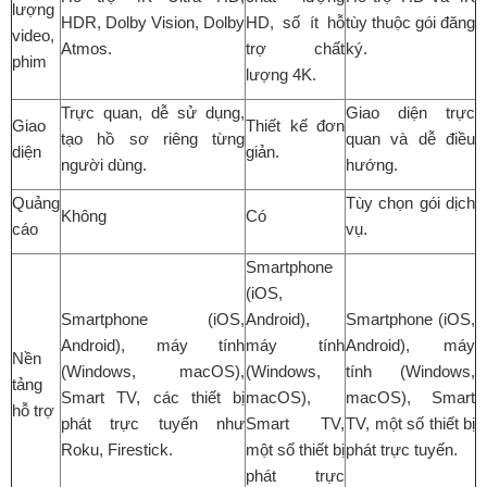
lượng
HDR, Dolby Vision, Dolby
HD, số ít hỗ
tùy thuộc gói đăng
video,
Atmos.
trợ chất
ký.
phim
lượng 4K.
Trực quan, dễ sử dụng,
Giao diện trực
Giao
Thiết kế đơn
tạo hồ sơ riêng từng
quan và dễ điều
diện
giản.
người dùng.
hướng.
Quảng
Tùy chọn gói dịch
Không
Có
cáo
vụ.
Smartphone
(iOS,
Smartphone (iOS,
Android),
Smartphone (iOS,
Android), máy tính
máy tính
Android), máy
Nền
(Windows, macOS),
(Windows,
tính (Windows,
tảng
Smart TV, các thiết bị
macOS),
macOS), Smart
hỗ trợ
phát trực tuyến như
Smart TV,
TV, một số thiết bị
Roku, Firestick.
một số thiết bị
phát trực tuyến.
phát trực