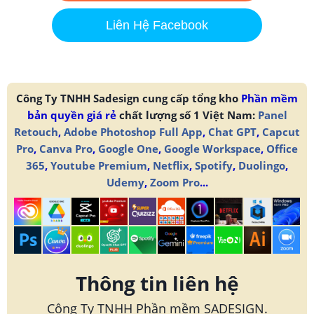
Liên Hệ Facebook
Công Ty TNHH Sadesign cung cấp tổng kho
Phần mềm
bản quyền giá rẻ
chất lượng số 1 Việt Nam:
Panel
Retouch
,
Adobe Photoshop Full App
,
Chat GPT
,
Capcut
Pro
,
Canva Pro
,
Google One
,
Google Workspace
,
Office
365
,
Youtube Premium
,
Netflix
,
Spotify
,
Duolingo
,
Udemy
,
Zoom Pro
...
Thông tin liên hệ
Công Ty TNHH Phần mềm SADESIGN.