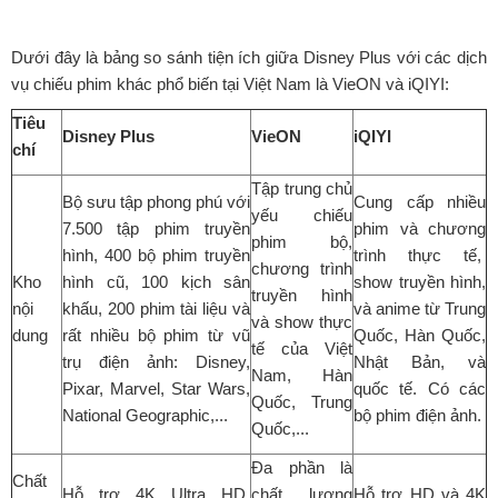
Dưới đây là bảng so sánh tiện ích giữa Disney Plus với các dịch
vụ chiếu phim khác phổ biến tại Việt Nam là VieON và iQIYI:
Tiêu
Disney Plus
VieON
iQIYI
chí
Tập trung chủ
Bộ sưu tập phong phú với
Cung cấp nhiều
yếu chiếu
7.500 tập phim truyền
phim và chương
phim bộ,
hình, 400 bộ phim truyền
trình thực tế,
chương trình
Kho
hình cũ, 100 kịch sân
show truyền hình,
truyền hình
nội
khấu, 200 phim tài liệu và
và anime từ Trung
và show thực
dung
rất nhiều bộ phim từ vũ
Quốc, Hàn Quốc,
tế của Việt
trụ điện ảnh: Disney,
Nhật Bản, và
Nam, Hàn
Pixar, Marvel, Star Wars,
quốc tế. Có các
Quốc, Trung
National Geographic,...
bộ phim điện ảnh.
Quốc,...
Đa phần là
Chất
Hỗ trợ 4K Ultra HD,
chất lượng
Hỗ trợ HD và 4K